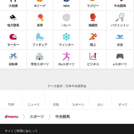
大相撲
Bリーグ
NBA
ラグビー
中央競馬
地方競馬
卓球
バレー
格闘技
バドミントン
モーター
フィギュア
ウィンター
陸上
水泳
自転車
学生スポーツ
Doスポーツ
ビジネス
eスポーツ
データ提供：日本中央競馬会
TOP
ニュース
天気
スポーツ
占い
すべて
スポーツ
中央競馬
サイトご利用にあたって