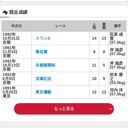
競走成績
人
着
年月日
レース
騎手
気
順
1992年
田原 成
10月31日
スワンS
14
13
貴
京都
(57.0kg)
1991年
岸 滋彦
11月3日
菊花賞
9
8
(57.0kg)
京都
1991年
岸 滋彦
10月13日
京都新聞杯
11
5
(57.0kg)
京都
1991年
村本 善
6月9日
宝塚記念
10
9
之
京都
(53.0kg)
1991年
河内 洋
5月26日
東京優駿
12
12
(57.0kg)
東京
もっと見る