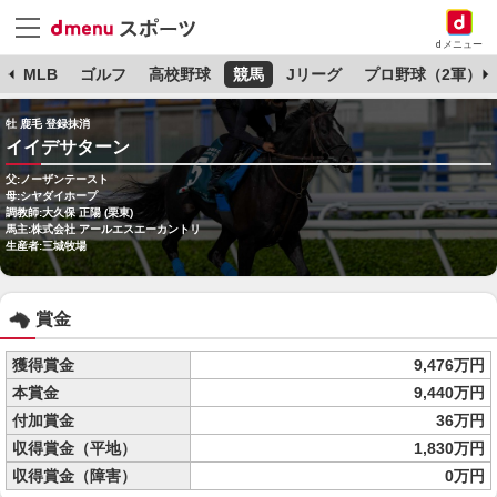
dメニュー
球
MLB
ゴルフ
高校野球
競馬
Jリーグ
プロ野球（2軍）
牡 鹿毛 登録抹消
イイデサターン
父:ノーザンテースト
母:シヤダイホープ
調教師:大久保 正陽 (栗東)
馬主:株式会社 アールエスエーカントリ
生産者:三城牧場
賞金
獲得賞金
9,476万円
本賞金
9,440万円
付加賞金
36万円
収得賞金（平地）
1,830万円
収得賞金（障害）
0万円