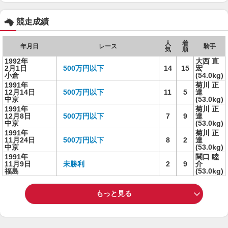
競走成績
人
着
年月日
レース
騎手
気
順
1992年
大西 直
2月1日
500万円以下
14
15
宏
小倉
(54.0kg)
1991年
菊川 正
12月14日
500万円以下
11
5
達
中京
(53.0kg)
1991年
菊川 正
12月8日
500万円以下
7
9
達
中京
(53.0kg)
1991年
菊川 正
11月24日
500万円以下
8
2
達
中京
(53.0kg)
1991年
関口 睦
11月9日
未勝利
2
9
介
福島
(53.0kg)
もっと見る