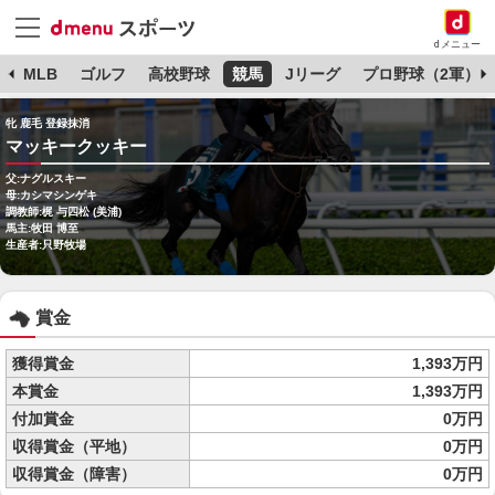
dメニュー
球
MLB
ゴルフ
高校野球
競馬
Jリーグ
プロ野球（2軍）
牝 鹿毛 登録抹消
マッキークッキー
父:ナグルスキー
母:カシマシンゲキ
調教師:梶 与四松 (美浦)
馬主:牧田 博至
生産者:只野牧場
賞金
獲得賞金
1,393万円
本賞金
1,393万円
付加賞金
0万円
収得賞金（平地）
0万円
収得賞金（障害）
0万円