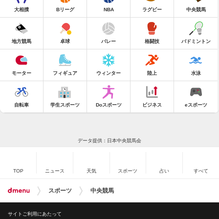
大相撲
Bリーグ
NBA
ラグビー
中央競馬
地方競馬
卓球
バレー
格闘技
バドミントン
モーター
フィギュア
ウィンター
陸上
水泳
自転車
学生スポーツ
Doスポーツ
ビジネス
eスポーツ
データ提供：日本中央競馬会
TOP
ニュース
天気
スポーツ
占い
すべて
スポーツ
中央競馬
サイトご利用にあたって