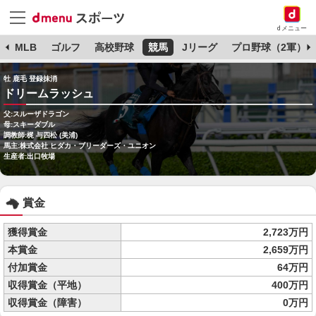
dメニュー
球
MLB
ゴルフ
高校野球
競馬
Jリーグ
プロ野球（2軍）
牡 鹿毛 登録抹消
ドリームラッシュ
父:スルーザドラゴン
母:スキーダブル
調教師:梶 与四松 (美浦)
馬主:株式会社 ヒダカ・ブリーダーズ・ユニオン
生産者:出口牧場
賞金
獲得賞金
2,723万円
本賞金
2,659万円
付加賞金
64万円
収得賞金（平地）
400万円
収得賞金（障害）
0万円