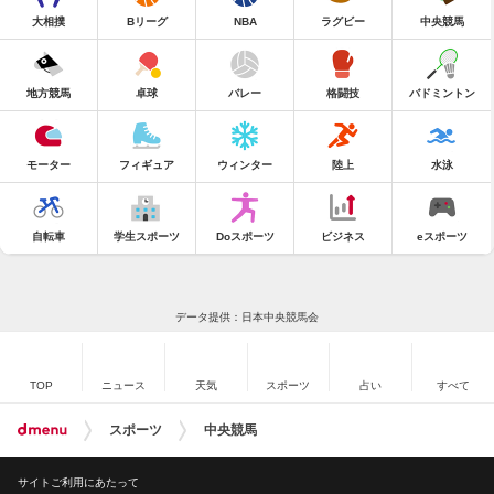
大相撲
Bリーグ
NBA
ラグビー
中央競馬
地方競馬
卓球
バレー
格闘技
バドミントン
モーター
フィギュア
ウィンター
陸上
水泳
自転車
学生スポーツ
Doスポーツ
ビジネス
eスポーツ
データ提供：日本中央競馬会
TOP
ニュース
天気
スポーツ
占い
すべて
スポーツ
中央競馬
サイトご利用にあたって