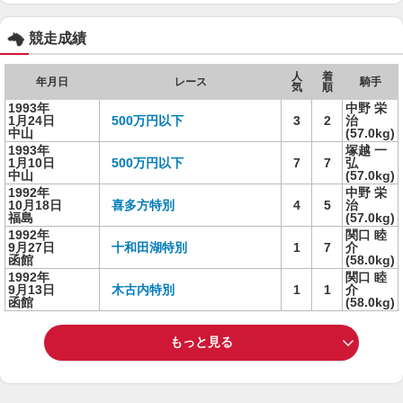
競走成績
人
着
年月日
レース
騎手
気
順
1993年
中野 栄
1月24日
500万円以下
3
2
治
中山
(57.0kg)
1993年
塚越 一
1月10日
500万円以下
7
7
弘
中山
(57.0kg)
1992年
中野 栄
10月18日
喜多方特別
4
5
治
福島
(57.0kg)
1992年
関口 睦
9月27日
十和田湖特別
1
7
介
函館
(58.0kg)
1992年
関口 睦
9月13日
木古内特別
1
1
介
函館
(58.0kg)
もっと見る