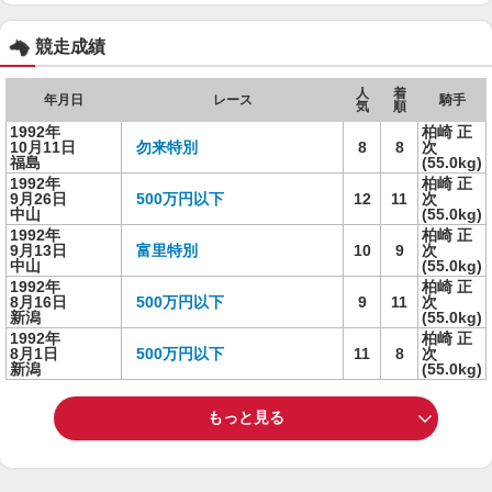
競走成績
人
着
年月日
レース
騎手
気
順
1992年
柏崎 正
10月11日
勿来特別
8
8
次
福島
(55.0kg)
1992年
柏崎 正
9月26日
500万円以下
12
11
次
中山
(55.0kg)
1992年
柏崎 正
9月13日
富里特別
10
9
次
中山
(55.0kg)
1992年
柏崎 正
8月16日
500万円以下
9
11
次
新潟
(55.0kg)
1992年
柏崎 正
8月1日
500万円以下
11
8
次
新潟
(55.0kg)
もっと見る