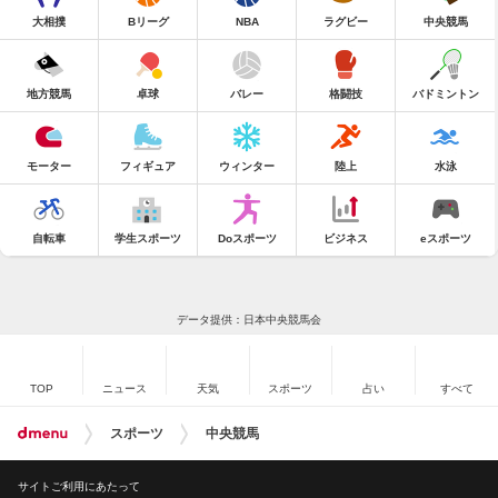
大相撲
Bリーグ
NBA
ラグビー
中央競馬
地方競馬
卓球
バレー
格闘技
バドミントン
モーター
フィギュア
ウィンター
陸上
水泳
自転車
学生スポーツ
Doスポーツ
ビジネス
eスポーツ
データ提供：日本中央競馬会
TOP
ニュース
天気
スポーツ
占い
すべて
スポーツ
中央競馬
サイトご利用にあたって