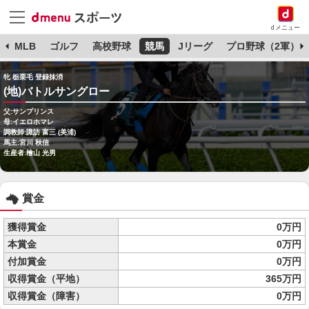
dメニュー
球
MLB
ゴルフ
高校野球
競馬
Jリーグ
プロ野球（2軍）
牝 栃栗毛 登録抹消
(地)バトルサングロー
父:サンプリンス
母:イエロホマレ
調教師:諏訪 富三 (美浦)
馬主:宮川 秋信
生産者:檜山 光男
賞金
獲得賞金
0万円
本賞金
0万円
付加賞金
0万円
収得賞金（平地）
365万円
収得賞金（障害）
0万円