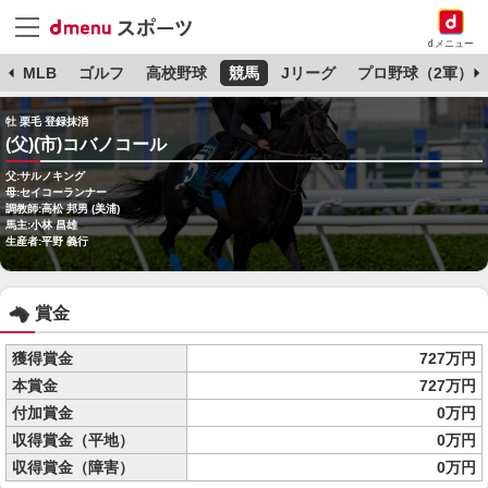
dメニュー
球
MLB
ゴルフ
高校野球
競馬
Jリーグ
プロ野球（2軍）
牡 栗毛 登録抹消
(父)(市)コバノコール
父:サルノキング
母:セイコーランナー
調教師:高松 邦男 (美浦)
馬主:小林 昌雄
生産者:平野 義行
賞金
獲得賞金
727万円
本賞金
727万円
付加賞金
0万円
収得賞金（平地）
0万円
収得賞金（障害）
0万円