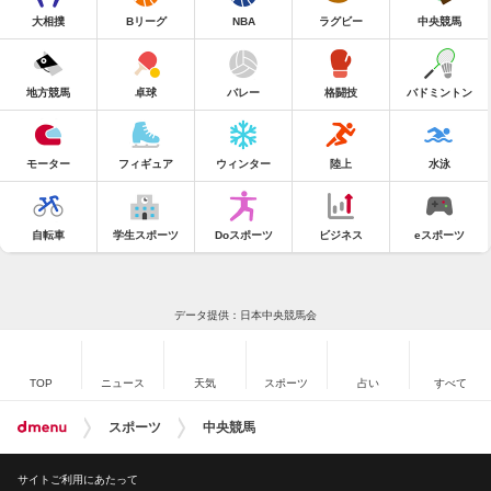
大相撲
Bリーグ
NBA
ラグビー
中央競馬
地方競馬
卓球
バレー
格闘技
バドミントン
モーター
フィギュア
ウィンター
陸上
水泳
自転車
学生スポーツ
Doスポーツ
ビジネス
eスポーツ
データ提供：日本中央競馬会
TOP
ニュース
天気
スポーツ
占い
すべて
スポーツ
中央競馬
サイトご利用にあたって