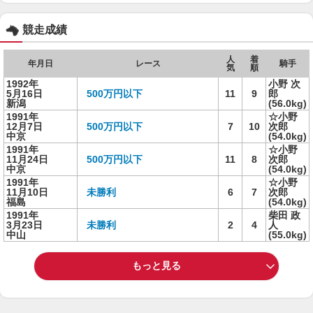
競走成績
人
着
年月日
レース
騎手
気
順
1992年
小野 次
5月16日
500万円以下
11
9
郎
新潟
(56.0kg)
1991年
☆小野
12月7日
500万円以下
7
10
次郎
中京
(54.0kg)
1991年
☆小野
11月24日
500万円以下
11
8
次郎
中京
(54.0kg)
1991年
☆小野
11月10日
未勝利
6
7
次郎
福島
(54.0kg)
1991年
柴田 政
3月23日
未勝利
2
4
人
中山
(55.0kg)
もっと見る