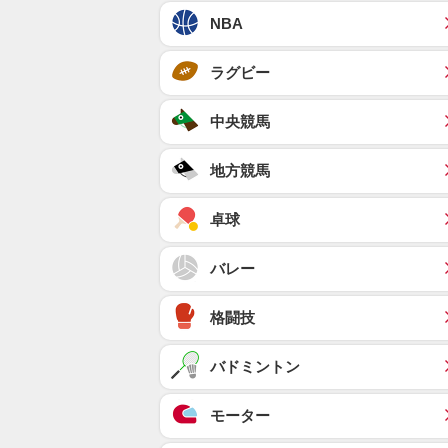
NBA
ラグビー
中央競馬
地方競馬
卓球
バレー
格闘技
バドミントン
モーター