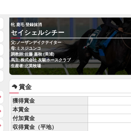
牝 鹿毛 登録抹消
セイシェルシチー
父:ノーザンデイクテイター
母:ミスジユンコ
調教師:佐藤 嘉秋 (美浦)
馬主:株式会社 友駿ホースクラブ
生産者:北英牧場
賞金
獲得賞金
本賞金
付加賞金
収得賞金（平地）