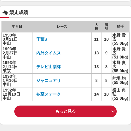
競走成績
人
着
年月日
レース
騎手
気
順
1993年
水野 貴
3月21日
千葉S
11
10
広
中山
(55.0kg)
1993年
水野 貴
2月27日
内外タイムス
13
9
広
中山
(51.0kg)
1993年
水野 貴
2月14日
テレビ山梨杯
13
8
広
東京
(55.0kg)
1993年
的場 均
1月10日
ジャニュアリ
8
8
(55.0kg)
中山
1992年
横山 典
12月19日
冬至ステーク
14
10
弘
中山
(52.0kg)
もっと見る