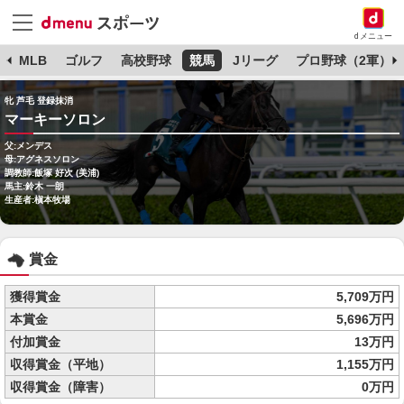
dメニュー
球
MLB
ゴルフ
高校野球
競馬
Jリーグ
プロ野球（2軍）
牝 芦毛 登録抹消
マーキーソロン
父:メンデス
母:アグネスソロン
調教師:飯塚 好次 (美浦)
馬主:鈴木 一朗
生産者:槇本牧場
賞金
獲得賞金
5,709万円
本賞金
5,696万円
付加賞金
13万円
収得賞金（平地）
1,155万円
収得賞金（障害）
0万円