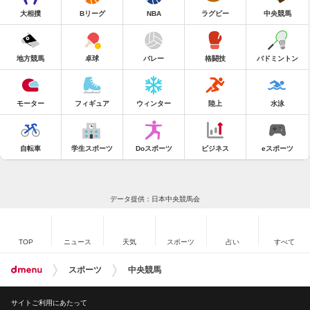
大相撲
Bリーグ
NBA
ラグビー
中央競馬
地方競馬
卓球
バレー
格闘技
バドミントン
モーター
フィギュア
ウィンター
陸上
水泳
自転車
学生スポーツ
Doスポーツ
ビジネス
eスポーツ
データ提供：日本中央競馬会
TOP
ニュース
天気
スポーツ
占い
すべて
スポーツ
中央競馬
サイトご利用にあたって