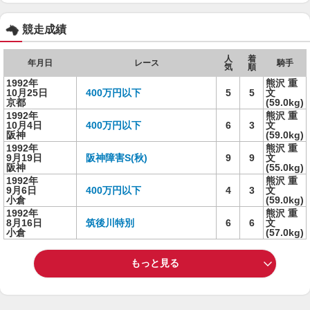
競走成績
人
着
年月日
レース
騎手
気
順
1992年
熊沢 重
10月25日
400万円以下
5
5
文
京都
(59.0kg)
1992年
熊沢 重
10月4日
400万円以下
6
3
文
阪神
(59.0kg)
1992年
熊沢 重
9月19日
阪神障害S(秋)
9
9
文
阪神
(55.0kg)
1992年
熊沢 重
9月6日
400万円以下
4
3
文
小倉
(59.0kg)
1992年
熊沢 重
8月16日
筑後川特別
6
6
文
小倉
(57.0kg)
もっと見る