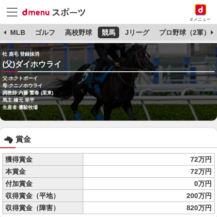
dメニュー
球
MLB
ゴルフ
高校野球
競馬
Jリーグ
プロ野球（2軍）
牡 鹿毛 登録抹消
(父)ダイホウライ
父:ホクトボーイ
母:クニノホウライ
調教師:内藤 繁春 (栗東)
馬主:橋元 幸平
生産者:優駿牧場
賞金
獲得賞金
72万円
本賞金
72万円
付加賞金
0万円
収得賞金（平地）
200万円
収得賞金（障害）
820万円