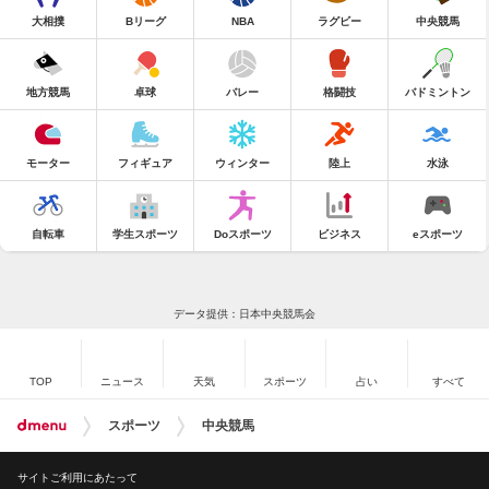
大相撲
Bリーグ
NBA
ラグビー
中央競馬
地方競馬
卓球
バレー
格闘技
バドミントン
モーター
フィギュア
ウィンター
陸上
水泳
自転車
学生スポーツ
Doスポーツ
ビジネス
eスポーツ
データ提供：日本中央競馬会
TOP
ニュース
天気
スポーツ
占い
すべて
スポーツ
中央競馬
サイトご利用にあたって