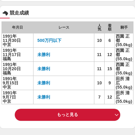
競走成績
人
着
年月日
レース
騎手
気
順
1991年
西園 正
11月30日
500万円以下
10
6
都
中京
(55.0kg)
1991年
西園 正
11月17日
未勝利
11
12
都
福島
(55.0kg)
1991年
西園 正
10月20日
未勝利
11
15
都
福島
(55.0kg)
1991年
田所 清
9月15日
未勝利
10
9
広
中京
(55.0kg)
1991年
田所 清
9月7日
未勝利
7
12
広
中京
(55.0kg)
もっと見る