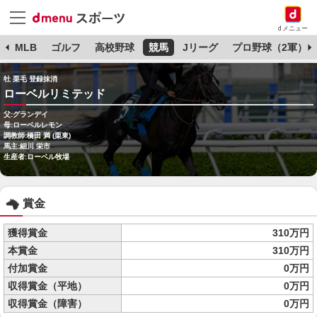
dメニュー
球
MLB
ゴルフ
高校野球
競馬
Jリーグ
プロ野球（2軍）
牡 栗毛 登録抹消
ローベルリミテッド
父:グランデイ
母:ローベルレモン
調教師:橋田 満 (栗東)
馬主:細川 栄市
生産者:ローベル牧場
賞金
獲得賞金
310万円
本賞金
310万円
付加賞金
0万円
収得賞金（平地）
0万円
収得賞金（障害）
0万円