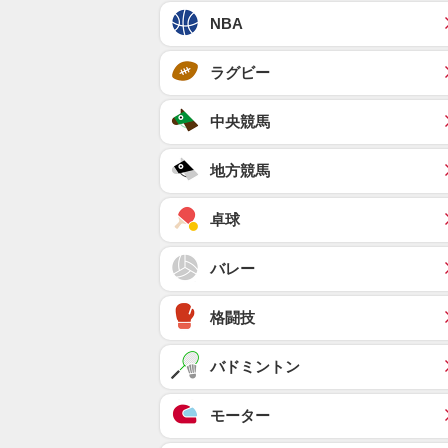
NBA
ラグビー
中央競馬
地方競馬
卓球
バレー
格闘技
バドミントン
モーター