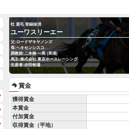
牡 鹿毛 登録抹消
ユーワスリーエー
父:ロードザキヤノンズ
母:ヘキセンシスコ
調教師:二本柳 一馬 (美浦)
馬主:株式会社 東京ホースレーシング
生産者:赤田牧場
賞金
獲得賞金
本賞金
付加賞金
収得賞金（平地）