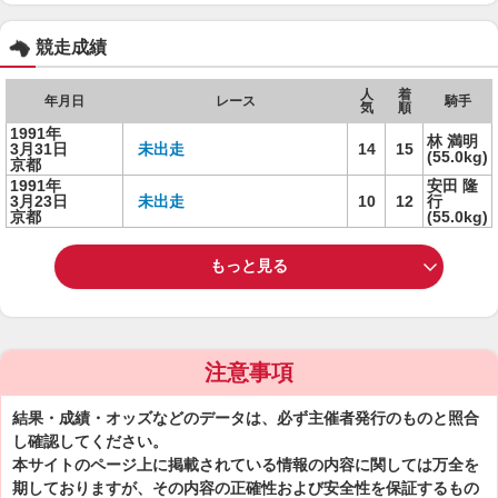
競走成績
人
着
年月日
レース
騎手
気
順
1991年
林 満明
3月31日
未出走
14
15
(55.0kg)
京都
1991年
安田 隆
3月23日
未出走
10
12
行
京都
(55.0kg)
もっと見る
注意事項
結果・成績・オッズなどのデータは、必ず主催者発行のものと照合
し確認してください。
本サイトのページ上に掲載されている情報の内容に関しては万全を
期しておりますが、その内容の正確性および安全性を保証するもの