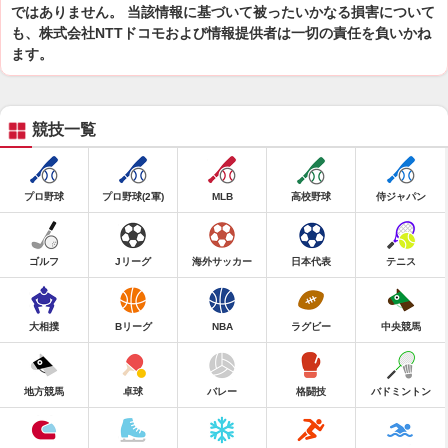
ではありません。 当該情報に基づいて被ったいかなる損害について
も、株式会社NTTドコモおよび情報提供者は一切の責任を負いかね
ます。
競技一覧
プロ野球
プロ野球(2軍)
MLB
高校野球
侍ジャパン
ゴルフ
Jリーグ
海外サッカー
日本代表
テニス
大相撲
Bリーグ
NBA
ラグビー
中央競馬
地方競馬
卓球
バレー
格闘技
バドミントン