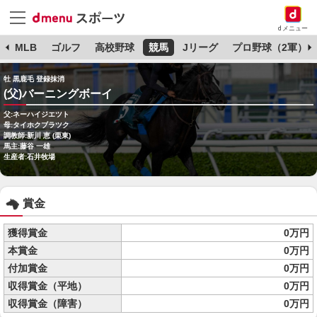
dメニュー
球
MLB
ゴルフ
高校野球
競馬
Jリーグ
プロ野球（2軍）
牡 黒鹿毛 登録抹消
(父)バーニングボーイ
父:ネーハイジエツト
母:タイホクブラツク
調教師:新川 恵 (栗東)
馬主:藤谷 一雄
生産者:石井牧場
賞金
獲得賞金
0万円
本賞金
0万円
付加賞金
0万円
収得賞金（平地）
0万円
収得賞金（障害）
0万円