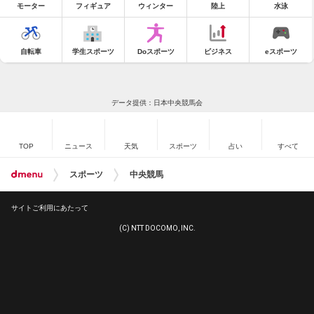
モーター
フィギュア
ウィンター
陸上
水泳
自転車
学生スポーツ
Doスポーツ
ビジネス
eスポーツ
データ提供：日本中央競馬会
TOP
ニュース
天気
スポーツ
占い
すべて
スポーツ
中央競馬
サイトご利用にあたって
(C) NTT DOCOMO, INC.