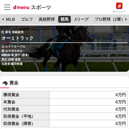
dメニュー
球
MLB
ゴルフ
高校野球
競馬
Jリーグ
プロ野球（2軍）
牡 栗毛 登録抹消
オーミトラック
父:ルドウターブル
母:カマダカオル
調教師:境 直行 (栗東)
馬主:岩崎 僖澄
生産者:鎌田牧場
賞金
獲得賞金
0万円
本賞金
0万円
付加賞金
0万円
収得賞金（平地）
0万円
収得賞金（障害）
0万円