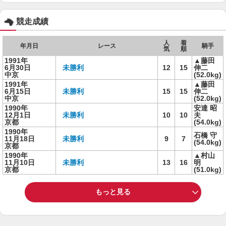
競走成績
人
着
年月日
レース
騎手
気
順
1991年
▲藤田
6月30日
未勝利
12
15
伸二
中京
(52.0kg)
1991年
▲藤田
6月15日
未勝利
15
15
伸二
中京
(52.0kg)
1990年
安達 昭
12月1日
未勝利
10
10
夫
京都
(54.0kg)
1990年
石橋 守
11月18日
未勝利
9
7
(54.0kg)
京都
1990年
▲村山
11月10日
未勝利
13
16
明
京都
(51.0kg)
もっと見る