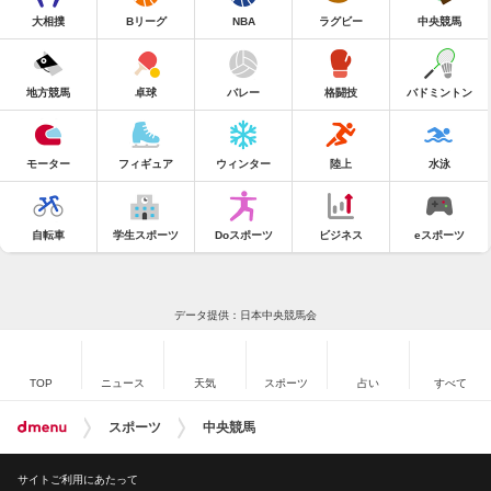
大相撲
Bリーグ
NBA
ラグビー
中央競馬
地方競馬
卓球
バレー
格闘技
バドミントン
モーター
フィギュア
ウィンター
陸上
水泳
自転車
学生スポーツ
Doスポーツ
ビジネス
eスポーツ
データ提供：日本中央競馬会
TOP
ニュース
天気
スポーツ
占い
すべて
スポーツ
中央競馬
サイトご利用にあたって