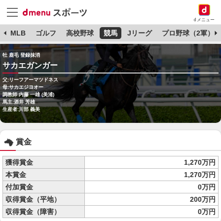
dメニュー
球
MLB
ゴルフ
高校野球
競馬
Jリーグ
プロ野球（2軍）
牡 鹿毛 登録抹消
サカエガンガー
父:リーフアーマツドネス
母:サカエジヨオー
調教師:内藤 一雄 (美浦)
馬主:酒井 芳雄
生産者:川部 義美
賞金
獲得賞金
1,270万円
本賞金
1,270万円
付加賞金
0万円
収得賞金（平地）
200万円
収得賞金（障害）
0万円