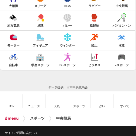
大相撲
Bリーグ
NBA
ラグビー
中央競馬
地方競馬
卓球
バレー
格闘技
バドミントン
モーター
フィギュア
ウィンター
陸上
水泳
自転車
学生スポーツ
Doスポーツ
ビジネス
eスポーツ
データ提供：日本中央競馬会
TOP
ニュース
天気
スポーツ
占い
すべて
スポーツ
中央競馬
サイトご利用にあたって