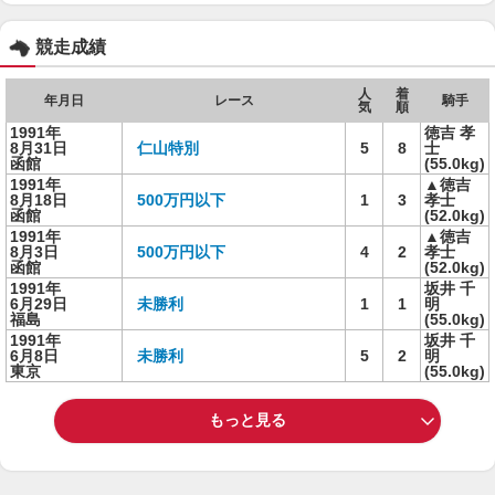
競走成績
人
着
年月日
レース
騎手
気
順
1991年
徳吉 孝
8月31日
仁山特別
5
8
士
函館
(55.0kg)
1991年
▲徳吉
8月18日
500万円以下
1
3
孝士
函館
(52.0kg)
1991年
▲徳吉
8月3日
500万円以下
4
2
孝士
函館
(52.0kg)
1991年
坂井 千
6月29日
未勝利
1
1
明
福島
(55.0kg)
1991年
坂井 千
6月8日
未勝利
5
2
明
東京
(55.0kg)
もっと見る