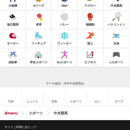
大相撲
Bリーグ
NBA
ラグビー
中央競馬
地方競馬
卓球
バレー
格闘技
バドミントン
モーター
フィギュア
ウィンター
陸上
水泳
自転車
学生スポーツ
Doスポーツ
ビジネス
eスポーツ
データ提供：日本中央競馬会
TOP
ニュース
天気
スポーツ
占い
すべて
スポーツ
中央競馬
サイトご利用にあたって