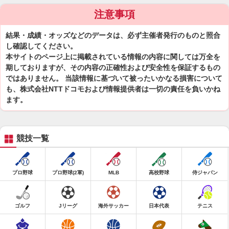
注意事項
結果・成績・オッズなどのデータは、必ず主催者発行のものと照合
し確認してください。
本サイトのページ上に掲載されている情報の内容に関しては万全を
期しておりますが、その内容の正確性および安全性を保証するもの
ではありません。 当該情報に基づいて被ったいかなる損害について
も、株式会社NTTドコモおよび情報提供者は一切の責任を負いかね
ます。
競技一覧
プロ野球
プロ野球(2軍)
MLB
高校野球
侍ジャパン
ゴルフ
Jリーグ
海外サッカー
日本代表
テニス