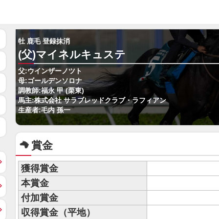
牡 鹿毛 登録抹消
(父)マイネルキュステ
父:ウインザーノツト
母:ゴールデンソロナ
調教師:福永 甲 (栗東)
馬主:株式会社 サラブレッドクラブ・ラフィアン
生産者:毛内 孫一
賞金
獲得賞金
本賞金
付加賞金
収得賞金（平地）