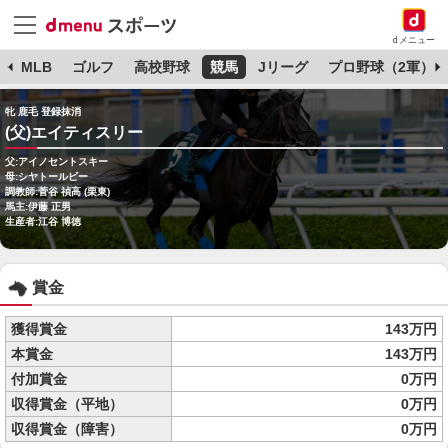
dメニュー
球
MLB
ゴルフ
高校野球
競馬
Jリーグ
プロ野球（2軍）
牝 鹿毛 登録抹消
(父)エイティスリー
父:アイノセントスキー
母:シヤトールビー
調教師:菅谷 禎高 (栗東)
馬主:伊藤 正男
生産者:江谷 博徳
賞金
獲得賞金
143万円
本賞金
143万円
付加賞金
0万円
収得賞金（平地）
0万円
収得賞金（障害）
0万円