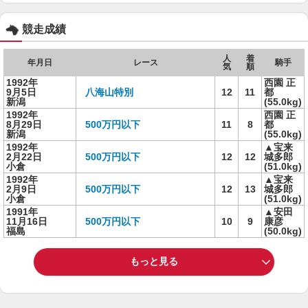
競走成績
人
着
年月日
レース
騎手
気
順
1992年
西園 正
9月5日
八海山特別
12
11
都
新潟
(55.0kg)
1992年
西園 正
8月29日
500万円以下
11
8
都
新潟
(55.0kg)
1992年
▲宝来
2月22日
500万円以下
12
12
城多郎
小倉
(51.0kg)
1992年
▲宝来
2月9日
500万円以下
12
13
城多郎
小倉
(51.0kg)
1991年
▲安田
11月16日
500万円以下
10
9
康彦
福島
(50.0kg)
もっと見る