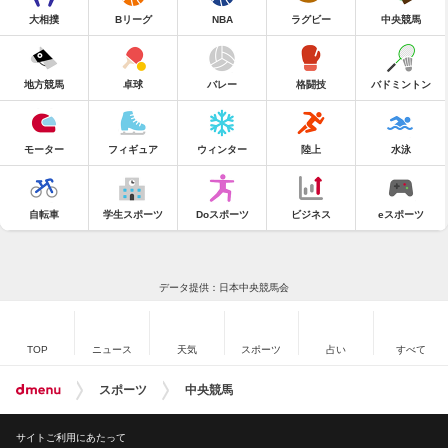
大相撲
Bリーグ
NBA
ラグビー
中央競馬
地方競馬
卓球
バレー
格闘技
バドミントン
モーター
フィギュア
ウィンター
陸上
水泳
自転車
学生スポーツ
Doスポーツ
ビジネス
eスポーツ
データ提供：日本中央競馬会
TOP
ニュース
天気
スポーツ
占い
すべて
スポーツ
中央競馬
サイトご利用にあたって