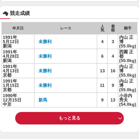
競走成績
人
着
年月日
レース
騎手
気
順
1991年
内山 正
5月12日
未勝利
4
3
博
新潟
(55.0kg)
1991年
西園 正
4月28日
未勝利
6
4
都
新潟
(55.0kg)
1991年
内山 正
4月13日
未勝利
13
16
博
京都
(55.0kg)
1991年
内山 正
1月15日
未勝利
11
9
博
京都
(55.0kg)
1990年
小谷内
12月15日
新馬
9
13
秀夫
中京
(54.0kg)
もっと見る