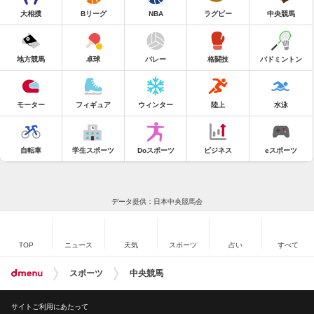
大相撲
Bリーグ
NBA
ラグビー
中央競馬
地方競馬
卓球
バレー
格闘技
バドミントン
モーター
フィギュア
ウィンター
陸上
水泳
自転車
学生スポーツ
Doスポーツ
ビジネス
eスポーツ
データ提供：日本中央競馬会
TOP
ニュース
天気
スポーツ
占い
すべて
スポーツ
中央競馬
サイトご利用にあたって