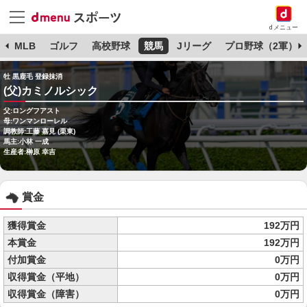
dメニュー
球
MLB
ゴルフ
高校野球
競馬
Jリーグ
プロ野球（2軍）
牡 黒鹿毛 登録抹消
(父)カミノルシック
父:ロングフアスト
母:ワンマンローレル
調教師:工藤 嘉見 (栗東)
馬主:小林 一成
生産者:榊原 幸吉
賞金
獲得賞金
192万円
本賞金
192万円
付加賞金
0万円
収得賞金（平地）
0万円
収得賞金（障害）
0万円