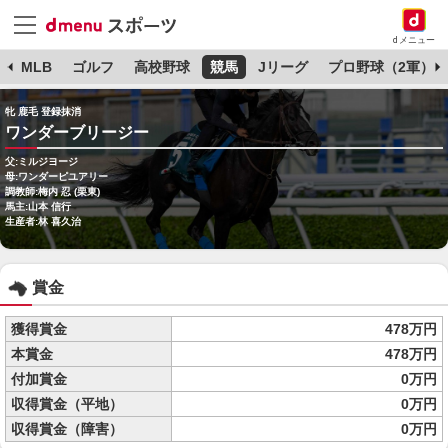
dメニュー
球
MLB
ゴルフ
高校野球
競馬
Jリーグ
プロ野球（2軍）
牝 鹿毛 登録抹消
ワンダーブリージー
父:ミルジヨージ
母:ワンダーピユアリー
調教師:梅内 忍 (栗東)
馬主:山本 信行
生産者:林 喜久治
賞金
獲得賞金
478万円
本賞金
478万円
付加賞金
0万円
収得賞金（平地）
0万円
収得賞金（障害）
0万円