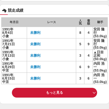
競走成績
人
着
年月日
レース
騎手
気
順
1991年
安田 隆
8月4日
未勝利
8
4
行
小倉
(53.0kg)
1991年
安田 隆
7月21日
未勝利
5
9
行
小倉
(53.0kg)
1991年
▲日吉
7月13日
未勝利
3
4
正和
小倉
(50.0kg)
1991年
内田 浩
6月29日
未勝利
6
9
一
中京
(53.0kg)
1991年
内田 浩
6月15日
未勝利
3
6
一
中京
(53.0kg)
もっと見る