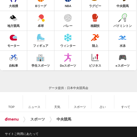
大相撲
Bリーグ
NBA
ラグビー
中央競馬
地方競馬
卓球
バレー
格闘技
バドミントン
モーター
フィギュア
ウィンター
陸上
水泳
自転車
学生スポーツ
Doスポーツ
ビジネス
eスポーツ
データ提供：日本中央競馬会
TOP
ニュース
天気
スポーツ
占い
すべて
スポーツ
中央競馬
サイトご利用にあたって