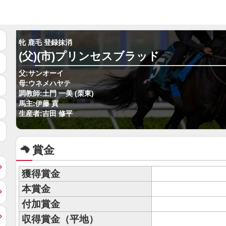
牝 鹿毛 登録抹消
(父)(市)プリンセスブラッド
父:サンオーイ
母:ウネメハヤテ
調教師:土門 一美 (栗東)
馬主:伊藤 貢
生産者:吉田 修平
賞金
獲得賞金
本賞金
付加賞金
収得賞金（平地）