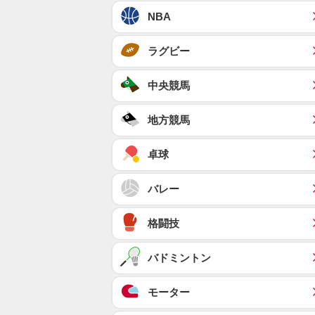
NBA
ラグビー
中央競馬
地方競馬
卓球
バレー
格闘技
バドミントン
モーター