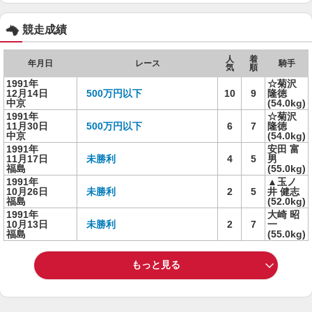
競走成績
人
着
年月日
レース
騎手
気
順
1991年
☆菊沢
12月14日
500万円以下
10
9
隆徳
中京
(54.0kg)
1991年
☆菊沢
11月30日
500万円以下
6
7
隆徳
中京
(54.0kg)
1991年
安田 富
11月17日
未勝利
4
5
男
福島
(55.0kg)
1991年
▲玉ノ
10月26日
未勝利
2
5
井 健志
福島
(52.0kg)
1991年
大崎 昭
10月13日
未勝利
2
7
一
福島
(55.0kg)
もっと見る