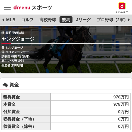
dメニュー
球
MLB
ゴルフ
高校野球
競馬
Jリーグ
プロ野球（2軍）
牡 鹿毛 登録抹消
ヤングジョージ
父:ミルジヨージ
母:ジヨアンランサー
調教師:嶋田 功 (美浦)
馬主:小谷野 次郎
生産者:加野牧場
賞金
獲得賞金
978万円
本賞金
978万円
付加賞金
0万円
収得賞金（平地）
0万円
収得賞金（障害）
0万円