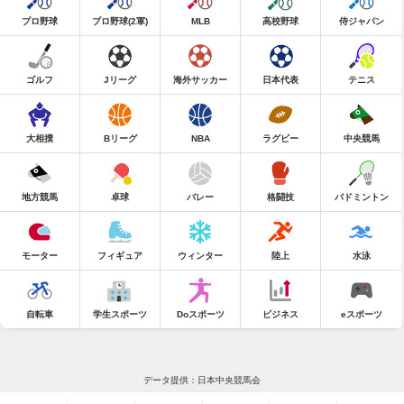
プロ野球
プロ野球(2軍)
MLB
高校野球
侍ジャパン
ゴルフ
Jリーグ
海外サッカー
日本代表
テニス
大相撲
Bリーグ
NBA
ラグビー
中央競馬
地方競馬
卓球
バレー
格闘技
バドミントン
モーター
フィギュア
ウィンター
陸上
水泳
自転車
学生スポーツ
Doスポーツ
ビジネス
eスポーツ
データ提供：日本中央競馬会