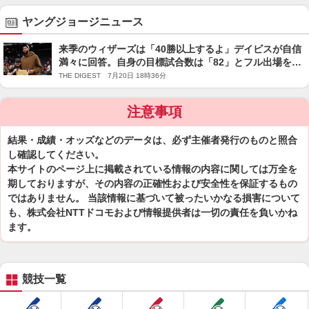
ヤングジョージニュース
来季のウィザーズは「40勝以上するよ」デイビスが自信
満々に回答。自身の目標試合数は「82」とフル出場を宣
言＜DUNKSHOOT＞
THE DIGEST 7月20日 18時36分
注意事項
結果・成績・オッズなどのデータは、必ず主催者発行のものと照合
し確認してください。
本サイトのページ上に掲載されている情報の内容に関しては万全を
期しておりますが、その内容の正確性および安全性を保証するもの
ではありません。 当該情報に基づいて被ったいかなる損害について
も、株式会社NTTドコモおよび情報提供者は一切の責任を負いかね
ます。
競技一覧