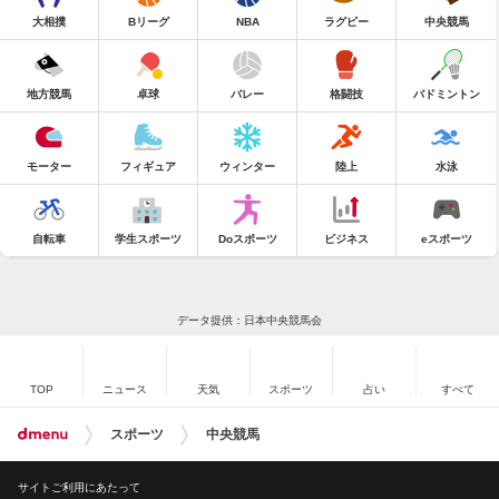
大相撲
Bリーグ
NBA
ラグビー
中央競馬
地方競馬
卓球
バレー
格闘技
バドミントン
モーター
フィギュア
ウィンター
陸上
水泳
自転車
学生スポーツ
Doスポーツ
ビジネス
eスポーツ
データ提供：日本中央競馬会
TOP
ニュース
天気
スポーツ
占い
すべて
スポーツ
中央競馬
サイトご利用にあたって