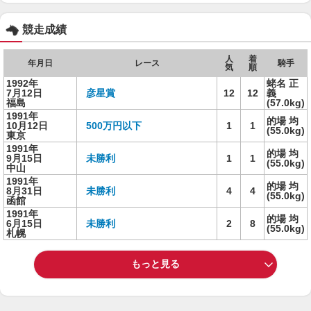
競走成績
人
着
年月日
レース
騎手
気
順
1992年
蛯名 正
7月12日
彦星賞
12
12
義
福島
(57.0kg)
1991年
的場 均
10月12日
500万円以下
1
1
(55.0kg)
東京
1991年
的場 均
9月15日
未勝利
1
1
(55.0kg)
中山
1991年
的場 均
8月31日
未勝利
4
4
(55.0kg)
函館
1991年
的場 均
6月15日
未勝利
2
8
(55.0kg)
札幌
もっと見る