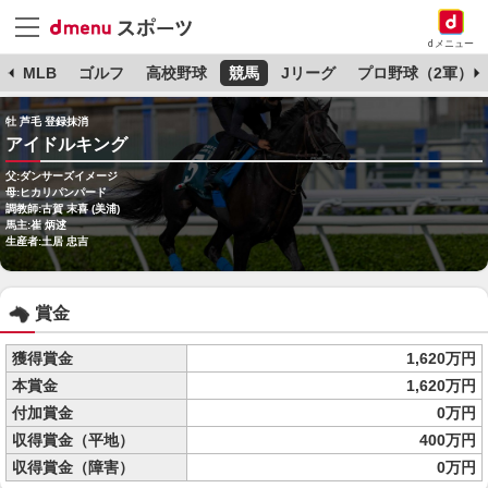
dメニュー
球
MLB
ゴルフ
高校野球
競馬
Jリーグ
プロ野球（2軍）
牡 芦毛 登録抹消
アイドルキング
父:ダンサーズイメージ
母:ヒカリパンパード
調教師:古賀 末喜 (美浦)
馬主:崔 炳逑
生産者:土居 忠吉
賞金
獲得賞金
1,620万円
本賞金
1,620万円
付加賞金
0万円
収得賞金（平地）
400万円
収得賞金（障害）
0万円