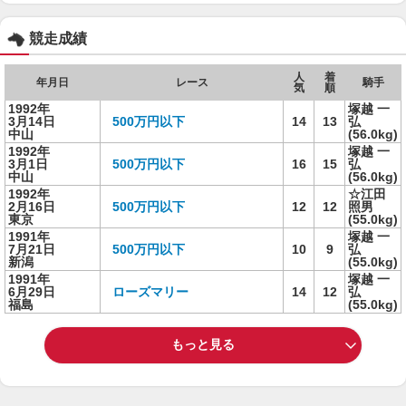
競走成績
人
着
年月日
レース
騎手
気
順
1992年
塚越 一
3月14日
500万円以下
14
13
弘
中山
(56.0kg)
1992年
塚越 一
3月1日
500万円以下
16
15
弘
中山
(56.0kg)
1992年
☆江田
2月16日
500万円以下
12
12
照男
東京
(55.0kg)
1991年
塚越 一
7月21日
500万円以下
10
9
弘
新潟
(55.0kg)
1991年
塚越 一
6月29日
ローズマリー
14
12
弘
福島
(55.0kg)
もっと見る