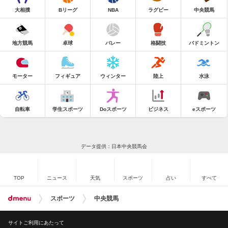
大相撲
Bリーグ
NBA
ラグビー
中央競馬
地方競馬
卓球
バレー
格闘技
バドミントン
モーター
フィギュア
ウィンター
陸上
水泳
自転車
学生スポーツ
Doスポーツ
ビジネス
eスポーツ
データ提供：日本中央競馬会
TOP
ニュース
天気
スポーツ
占い
すべて
スポーツ
中央競馬
サイトご利用にあたって