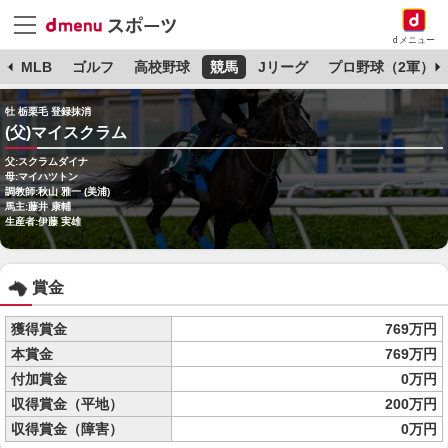
dメニュー
球
MLB
ゴルフ
高校野球
競馬
Jリーグ
プロ野球（2軍）
牡 栃栗毛 登録抹消
(父)マイスクラム
父:スクラムダイナ
母:マイハツトン
調教師:秋山 雅一 (美浦)
馬主:藤井 康輔
生産者:伊藤 実雄
賞金
獲得賞金
769万円
本賞金
769万円
付加賞金
0万円
収得賞金（平地）
200万円
収得賞金（障害）
0万円