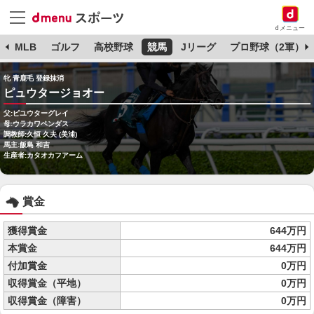
dメニュー
球
MLB
ゴルフ
高校野球
競馬
Jリーグ
プロ野球（2軍）
牝 青鹿毛 登録抹消
ピュウタージョオー
父:ピユウターグレイ
母:ウラカワペンダス
調教師:久恒 久夫 (美浦)
馬主:飯島 和吉
生産者:カタオカフアーム
賞金
獲得賞金
644万円
本賞金
644万円
付加賞金
0万円
収得賞金（平地）
0万円
収得賞金（障害）
0万円