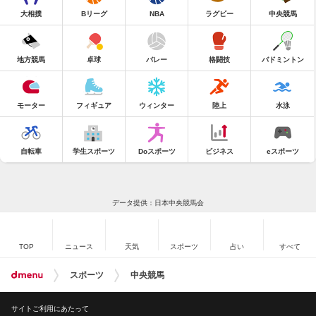
大相撲
Bリーグ
NBA
ラグビー
中央競馬
地方競馬
卓球
バレー
格闘技
バドミントン
モーター
フィギュア
ウィンター
陸上
水泳
自転車
学生スポーツ
Doスポーツ
ビジネス
eスポーツ
データ提供：日本中央競馬会
TOP
ニュース
天気
スポーツ
占い
すべて
スポーツ
中央競馬
サイトご利用にあたって