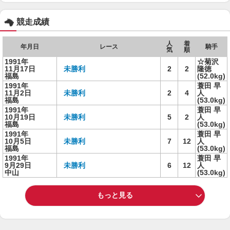
競走成績
人
着
年月日
レース
騎手
気
順
1991年
☆菊沢
11月17日
未勝利
2
2
隆徳
福島
(52.0kg)
1991年
蓑田 早
11月2日
未勝利
2
4
人
福島
(53.0kg)
1991年
蓑田 早
10月19日
未勝利
5
2
人
福島
(53.0kg)
1991年
蓑田 早
10月5日
未勝利
7
12
人
福島
(53.0kg)
1991年
蓑田 早
9月29日
未勝利
6
12
人
中山
(53.0kg)
もっと見る