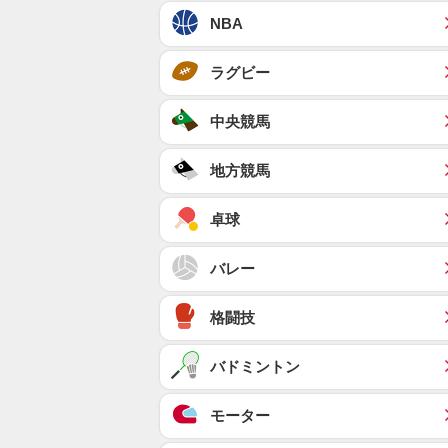
NBA
ラグビー
中央競馬
地方競馬
卓球
バレー
格闘技
バドミントン
モーター