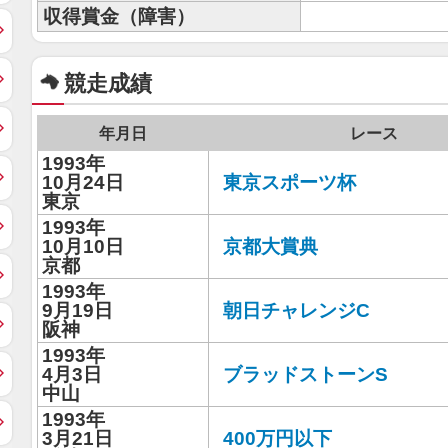
収得賞金（障害）
競走成績
年月日
レース
1993年
10月24日
東京スポーツ杯
東京
1993年
10月10日
京都大賞典
京都
1993年
9月19日
朝日チャレンジC
阪神
1993年
4月3日
ブラッドストーンS
中山
1993年
3月21日
400万円以下