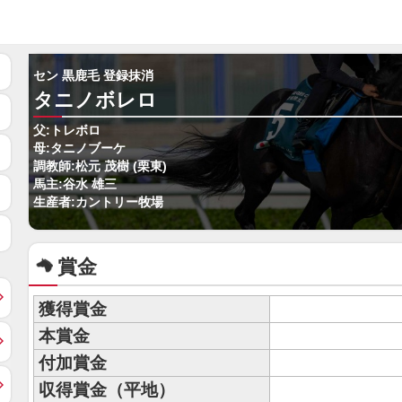
セン 黒鹿毛 登録抹消
タニノボレロ
父:トレボロ
母:タニノブーケ
調教師:松元 茂樹 (栗東)
馬主:谷水 雄三
生産者:カントリー牧場
賞金
獲得賞金
本賞金
付加賞金
収得賞金（平地）