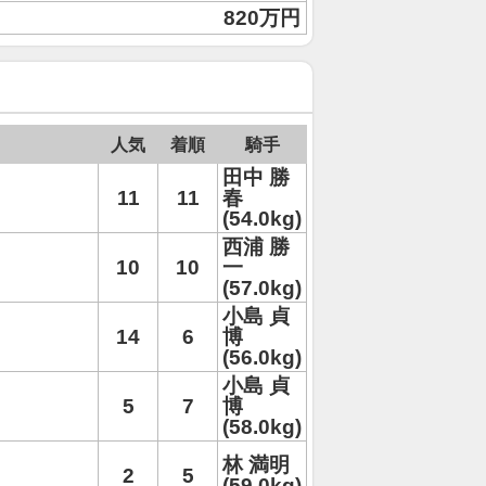
820万円
人気
着順
騎手
田中 勝
11
11
春
(54.0kg)
西浦 勝
10
10
一
(57.0kg)
小島 貞
14
6
博
(56.0kg)
小島 貞
5
7
博
(58.0kg)
林 満明
2
5
(59.0kg)