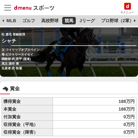
dメニュー
球
MLB
ゴルフ
高校野球
競馬
Jリーグ
プロ野球（2軍）
牡 鹿毛 登録抹消
シャチ
父:フイリツプオブスペイン
母:ビクトリースイセイ
調教師:武 宏平 (栗東)
馬主:酒井 博
生産者:武 牧場
賞金
獲得賞金
188万円
本賞金
188万円
付加賞金
0万円
収得賞金（平地）
0万円
収得賞金（障害）
0万円