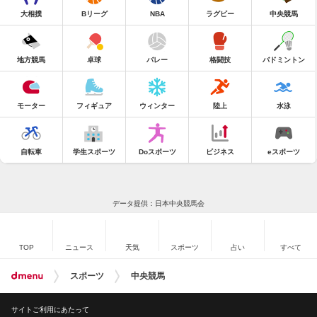
大相撲
Bリーグ
NBA
ラグビー
中央競馬
地方競馬
卓球
バレー
格闘技
バドミントン
モーター
フィギュア
ウィンター
陸上
水泳
自転車
学生スポーツ
Doスポーツ
ビジネス
eスポーツ
データ提供：日本中央競馬会
TOP
ニュース
天気
スポーツ
占い
すべて
スポーツ
中央競馬
サイトご利用にあたって