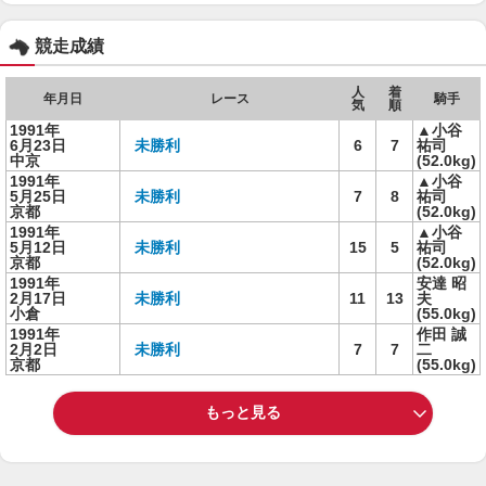
競走成績
人
着
年月日
レース
騎手
気
順
1991年
▲小谷
6月23日
未勝利
6
7
祐司
中京
(52.0kg)
1991年
▲小谷
5月25日
未勝利
7
8
祐司
京都
(52.0kg)
1991年
▲小谷
5月12日
未勝利
15
5
祐司
京都
(52.0kg)
1991年
安達 昭
2月17日
未勝利
11
13
夫
小倉
(55.0kg)
1991年
作田 誠
2月2日
未勝利
7
7
二
京都
(55.0kg)
もっと見る