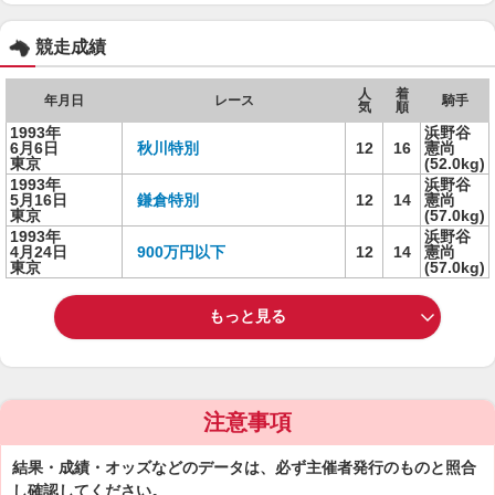
競走成績
人
着
年月日
レース
騎手
気
順
1993年
浜野谷
6月6日
秋川特別
12
16
憲尚
東京
(52.0kg)
1993年
浜野谷
5月16日
鎌倉特別
12
14
憲尚
東京
(57.0kg)
1993年
浜野谷
4月24日
900万円以下
12
14
憲尚
東京
(57.0kg)
もっと見る
注意事項
結果・成績・オッズなどのデータは、必ず主催者発行のものと照合
し確認してください。