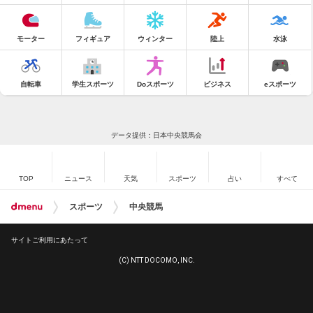
モーター
フィギュア
ウィンター
陸上
水泳
自転車
学生スポーツ
Doスポーツ
ビジネス
eスポーツ
データ提供：日本中央競馬会
TOP
ニュース
天気
スポーツ
占い
すべて
スポーツ
中央競馬
サイトご利用にあたって
(C) NTT DOCOMO, INC.