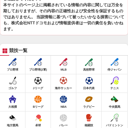
本サイトのページ上に掲載されている情報の内容に関しては万全を
期しておりますが、その内容の正確性および安全性を保証するもの
ではありません。 当該情報に基づいて被ったいかなる損害について
も、株式会社NTTドコモおよび情報提供者は一切の責任を負いかね
ます。
競技一覧
プロ野球
プロ野球(2軍)
MLB
高校野球
侍ジャパン
ゴルフ
Jリーグ
海外サッカー
日本代表
テニス
大相撲
Bリーグ
NBA
ラグビー
中央競馬
地方競馬
卓球
バレー
格闘技
バドミントン