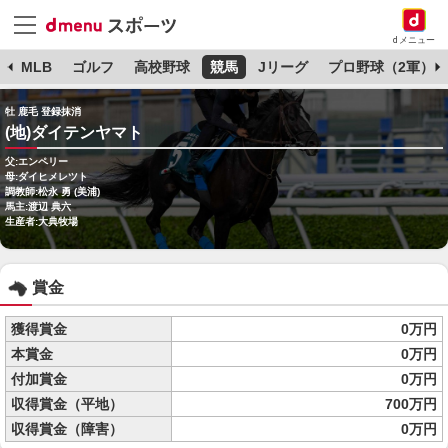
dメニュー
球
MLB
ゴルフ
高校野球
競馬
Jリーグ
プロ野球（2軍）
牡 鹿毛 登録抹消
(地)ダイテンヤマト
父:エンペリー
母:ダイヒメレツト
調教師:松永 勇 (美浦)
馬主:渡辺 典六
生産者:大典牧場
賞金
獲得賞金
0万円
本賞金
0万円
付加賞金
0万円
収得賞金（平地）
700万円
収得賞金（障害）
0万円