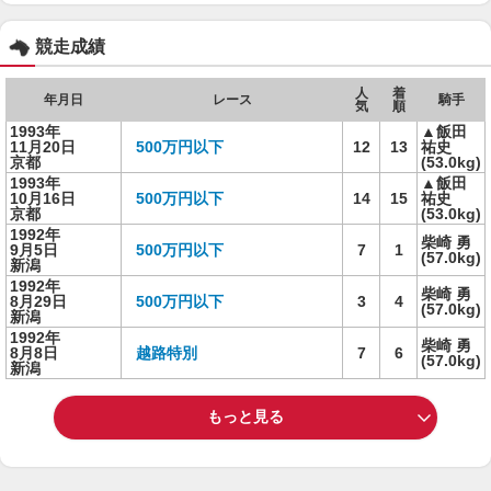
競走成績
人
着
年月日
レース
騎手
気
順
1993年
▲飯田
11月20日
500万円以下
12
13
祐史
京都
(53.0kg)
1993年
▲飯田
10月16日
500万円以下
14
15
祐史
京都
(53.0kg)
1992年
柴崎 勇
9月5日
500万円以下
7
1
(57.0kg)
新潟
1992年
柴崎 勇
8月29日
500万円以下
3
4
(57.0kg)
新潟
1992年
柴崎 勇
8月8日
越路特別
7
6
(57.0kg)
新潟
もっと見る