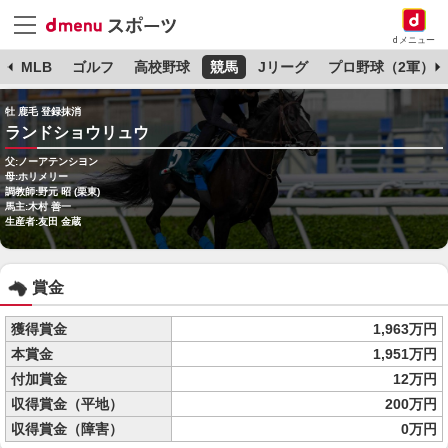
dメニュー
球
MLB
ゴルフ
高校野球
競馬
Jリーグ
プロ野球（2軍）
牡 鹿毛 登録抹消
ランドショウリュウ
父:ノーアテンシヨン
母:ホリメリー
調教師:野元 昭 (栗東)
馬主:木村 善一
生産者:友田 金蔵
賞金
獲得賞金
1,963万円
本賞金
1,951万円
付加賞金
12万円
収得賞金（平地）
200万円
収得賞金（障害）
0万円