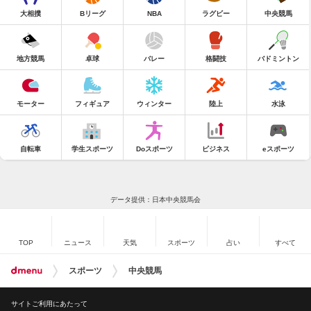
大相撲
Bリーグ
NBA
ラグビー
中央競馬
地方競馬
卓球
バレー
格闘技
バドミントン
モーター
フィギュア
ウィンター
陸上
水泳
自転車
学生スポーツ
Doスポーツ
ビジネス
eスポーツ
データ提供：日本中央競馬会
TOP
ニュース
天気
スポーツ
占い
すべて
スポーツ
中央競馬
サイトご利用にあたって