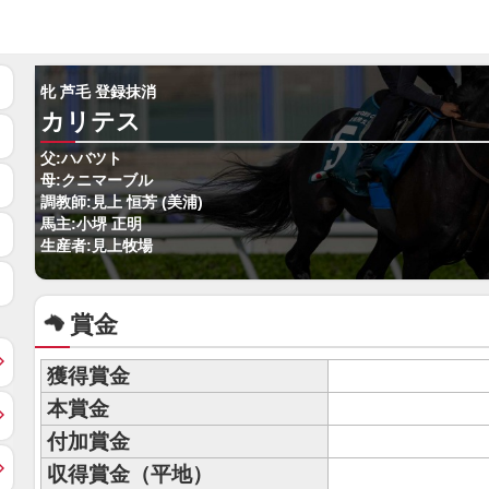
牝 芦毛 登録抹消
カリテス
父:ハバツト
母:クニマーブル
調教師:見上 恒芳 (美浦)
馬主:小堺 正明
生産者:見上牧場
賞金
獲得賞金
本賞金
付加賞金
収得賞金（平地）