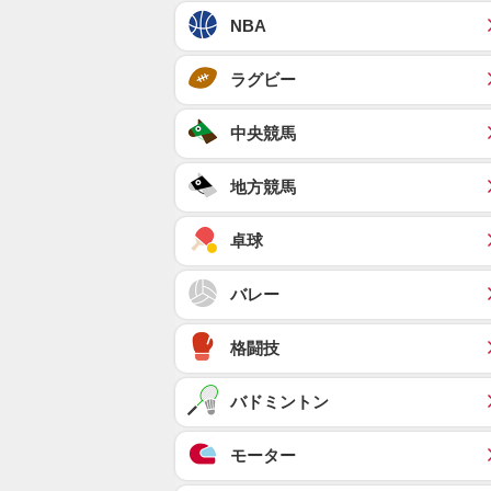
NBA
ラグビー
中央競馬
地方競馬
卓球
バレー
格闘技
バドミントン
モーター