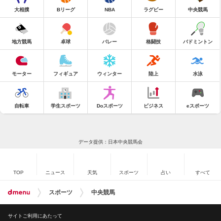
大相撲
Bリーグ
NBA
ラグビー
中央競馬
地方競馬
卓球
バレー
格闘技
バドミントン
モーター
フィギュア
ウィンター
陸上
水泳
自転車
学生スポーツ
Doスポーツ
ビジネス
eスポーツ
データ提供：日本中央競馬会
TOP
ニュース
天気
スポーツ
占い
すべて
スポーツ
中央競馬
サイトご利用にあたって