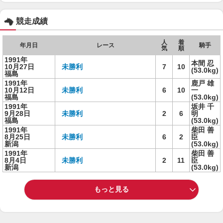
競走成績
人
着
年月日
レース
騎手
気
順
1991年
本間 忍
10月27日
未勝利
7
10
(53.0kg)
福島
1991年
鹿戸 雄
10月12日
未勝利
6
10
一
福島
(53.0kg)
1991年
坂井 千
9月28日
未勝利
2
6
明
福島
(53.0kg)
1991年
柴田 善
8月25日
未勝利
6
2
臣
新潟
(53.0kg)
1991年
柴田 善
8月4日
未勝利
2
11
臣
新潟
(53.0kg)
もっと見る