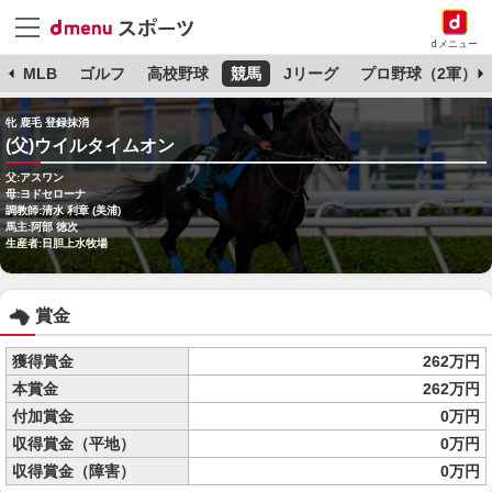
dメニュー
球
MLB
ゴルフ
高校野球
競馬
Jリーグ
プロ野球（2軍）
牝 鹿毛 登録抹消
(父)ウイルタイムオン
父:アスワン
母:ヨドセローナ
調教師:清水 利章 (美浦)
馬主:阿部 徳次
生産者:日胆上水牧場
賞金
獲得賞金
262万円
本賞金
262万円
付加賞金
0万円
収得賞金（平地）
0万円
収得賞金（障害）
0万円