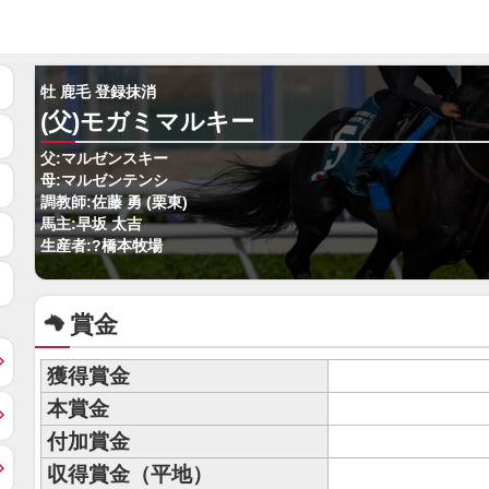
牡 鹿毛 登録抹消
(父)モガミマルキー
父:マルゼンスキー
母:マルゼンテンシ
調教師:佐藤 勇 (栗東)
馬主:早坂 太吉
生産者:?橋本牧場
賞金
獲得賞金
本賞金
付加賞金
収得賞金（平地）