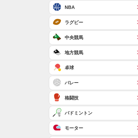
NBA
ラグビー
中央競馬
地方競馬
卓球
バレー
格闘技
バドミントン
モーター