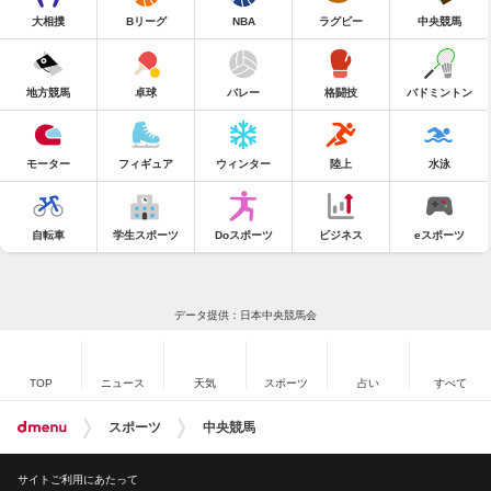
大相撲
Bリーグ
NBA
ラグビー
中央競馬
地方競馬
卓球
バレー
格闘技
バドミントン
モーター
フィギュア
ウィンター
陸上
水泳
自転車
学生スポーツ
Doスポーツ
ビジネス
eスポーツ
データ提供：日本中央競馬会
TOP
ニュース
天気
スポーツ
占い
すべて
スポーツ
中央競馬
サイトご利用にあたって