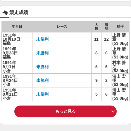
競走成績
人
着
年月日
レース
騎手
気
順
1991年
上野 清
10月19日
未勝利
11
12
章
福島
(53.0kg)
1991年
上野 清
9月28日
未勝利
8
6
章
福島
(53.0kg)
1991年
村本 善
9月1日
未勝利
5
6
之
小倉
(53.0kg)
1991年
清山 宏
8月24日
未勝利
9
2
明
小倉
(53.0kg)
1991年
清山 宏
8月11日
未勝利
5
6
明
小倉
(53.0kg)
もっと見る