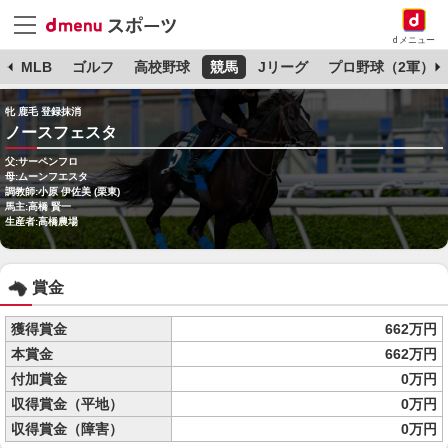
dメニュー
球
MLB
ゴルフ
高校野球
競馬
Jリーグ
プロ野球（2軍）
牝 鹿毛 登録抹消
ノースフェスタ
父:サーペンフロ
母:ムーンフエスタ
調教師:小原 伊佐美 (栗東)
馬主:高橋 賢一
生産者:高橋農場
賞金
獲得賞金
662万円
本賞金
662万円
付加賞金
0万円
収得賞金（平地）
0万円
収得賞金（障害）
0万円