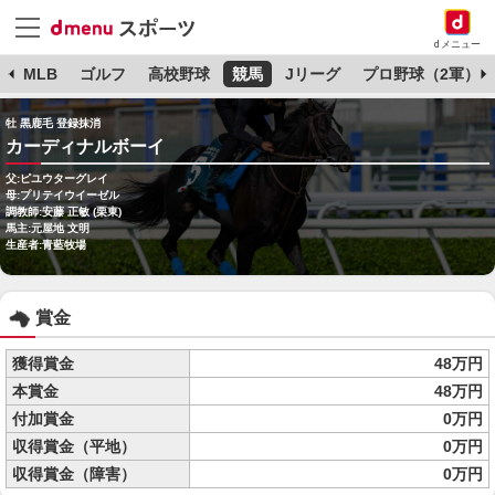
dメニュー
球
MLB
ゴルフ
高校野球
競馬
Jリーグ
プロ野球（2軍）
牡 黒鹿毛 登録抹消
カーディナルボーイ
父:ピユウターグレイ
母:プリテイウイーゼル
調教師:安藤 正敏 (栗東)
馬主:元屋地 文明
生産者:青藍牧場
賞金
獲得賞金
48万円
本賞金
48万円
付加賞金
0万円
収得賞金（平地）
0万円
収得賞金（障害）
0万円