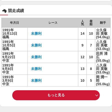
競走成績
人
着
年月日
レース
騎手
気
順
1991年
☆久保
10月13日
未勝利
14
10
田 英敬
福島
(54.0kg)
1991年
△久保
10月5日
未勝利
9
7
田 英敬
福島
(53.0kg)
1991年
田所 清
9月22日
未勝利
12
10
広
中京
(55.0kg)
1991年
△久保
9月8日
未勝利
13
8
田 英敬
中京
(53.0kg)
1991年
岡 潤一
3月9日
未勝利
10
5
郎
中京
(55.0kg)
もっと見る