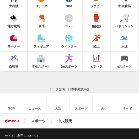
大相撲
Bリーグ
NBA
ラグビー
中央競馬
地方競馬
卓球
バレー
格闘技
バドミントン
モーター
フィギュア
ウィンター
陸上
水泳
自転車
学生スポーツ
Doスポーツ
ビジネス
eスポーツ
データ提供：日本中央競馬会
TOP
ニュース
天気
スポーツ
占い
すべて
スポーツ
中央競馬
サイトご利用にあたって