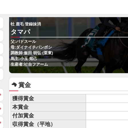
牡 鹿毛 登録抹消
タマパ
父:パドスール
母:ダイナイチバンボシ
調教師:飯田 明弘 (栗東)
馬主:小玉 知己
生産者:社台フアーム
賞金
獲得賞金
本賞金
付加賞金
収得賞金（平地）