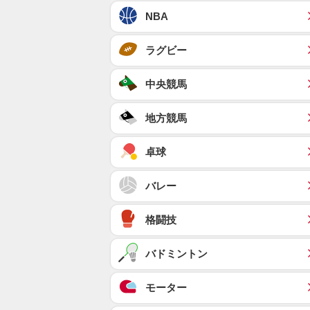
NBA
ラグビー
中央競馬
地方競馬
卓球
バレー
格闘技
バドミントン
モーター