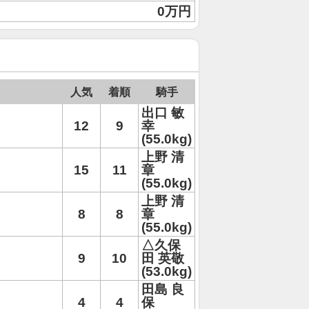
0万円
人気
着順
騎手
出口 敏
12
9
幸
(55.0kg)
上野 清
15
11
章
(55.0kg)
上野 清
8
8
章
(55.0kg)
△久保
9
10
田 英敬
(53.0kg)
田島 良
4
4
保