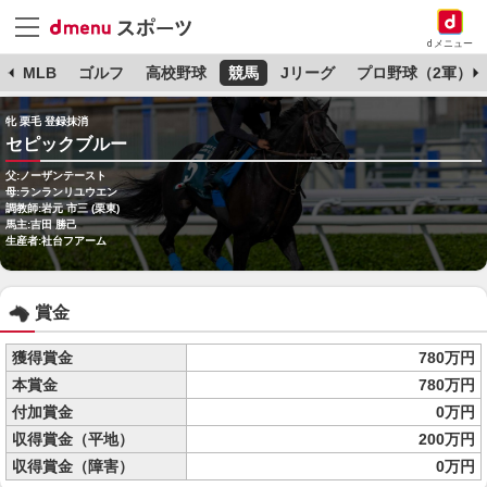
dメニュー
球
MLB
ゴルフ
高校野球
競馬
Jリーグ
プロ野球（2軍）
牝 栗毛 登録抹消
セピックブルー
父:ノーザンテースト
母:ランランリユウエン
調教師:岩元 市三 (栗東)
馬主:吉田 勝己
生産者:社台フアーム
賞金
獲得賞金
780万円
本賞金
780万円
付加賞金
0万円
収得賞金（平地）
200万円
収得賞金（障害）
0万円