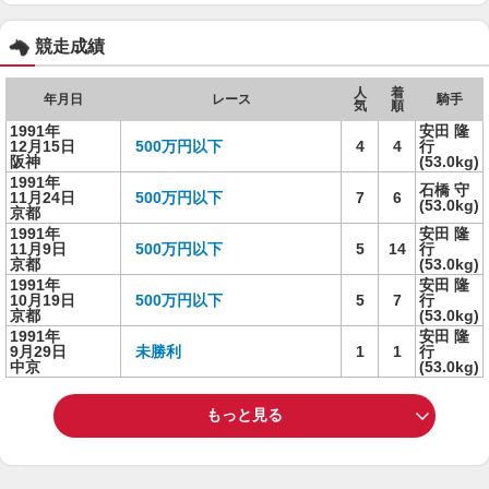
競走成績
人
着
年月日
レース
騎手
気
順
1991年
安田 隆
12月15日
500万円以下
4
4
行
阪神
(53.0kg)
1991年
石橋 守
11月24日
500万円以下
7
6
(53.0kg)
京都
1991年
安田 隆
11月9日
500万円以下
5
14
行
京都
(53.0kg)
1991年
安田 隆
10月19日
500万円以下
5
7
行
京都
(53.0kg)
1991年
安田 隆
9月29日
未勝利
1
1
行
中京
(53.0kg)
もっと見る