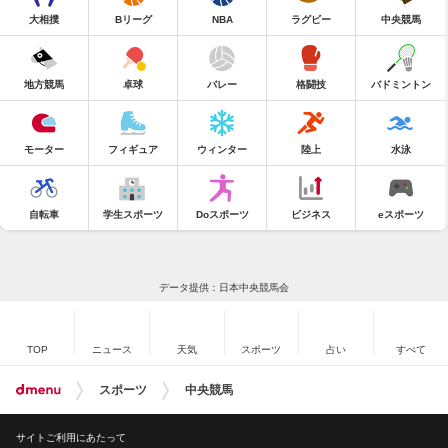
大相撲
Bリーグ
NBA
ラグビー
中央競馬
地方競馬
卓球
バレー
格闘技
バドミントン
モーター
フィギュア
ウィンター
陸上
水泳
自転車
学生スポーツ
Doスポーツ
ビジネス
eスポーツ
データ提供：日本中央競馬会
TOP
ニュース
天気
スポーツ
占い
すべて
スポーツ
中央競馬
サイトご利用にあたって