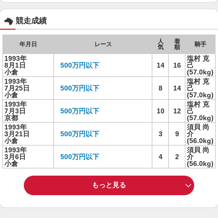
競走成績
人
着
年月日
レース
騎手
気
順
1993年
塩村 克
8月1日
500万円以下
14
16
己
小倉
(57.0kg)
1993年
塩村 克
7月25日
500万円以下
8
14
己
小倉
(57.0kg)
1993年
塩村 克
7月3日
500万円以下
10
12
己
京都
(57.0kg)
1993年
須貝 尚
3月21日
500万円以下
3
9
介
小倉
(56.0kg)
1993年
須貝 尚
3月6日
500万円以下
4
2
介
小倉
(56.0kg)
もっと見る