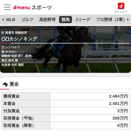
dメニュー
球
MLB
ゴルフ
高校野球
競馬
Jリーグ
プロ野球（2軍）
牡 黒鹿毛 登録抹消
(父)カシノキング
父:シンウルフ
母:キヨヨシ
調教師:須貝 彦三 (栗東)
馬主:柏木 務
生産者:今村 瑞昭
賞金
獲得賞金
2,484万円
本賞金
2,481万円
付加賞金
3万円
収得賞金（平地）
200万円
収得賞金（障害）
0万円