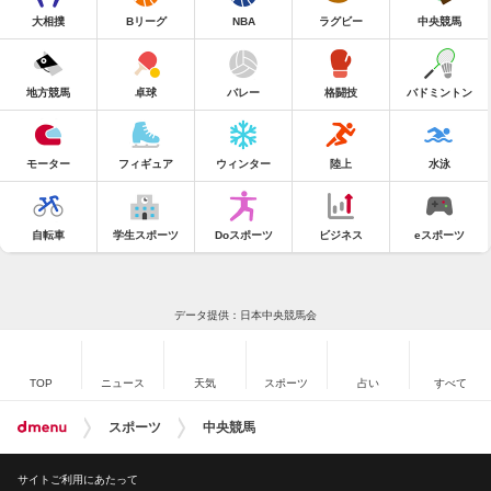
大相撲
Bリーグ
NBA
ラグビー
中央競馬
地方競馬
卓球
バレー
格闘技
バドミントン
モーター
フィギュア
ウィンター
陸上
水泳
自転車
学生スポーツ
Doスポーツ
ビジネス
eスポーツ
データ提供：日本中央競馬会
TOP
ニュース
天気
スポーツ
占い
すべて
スポーツ
中央競馬
サイトご利用にあたって