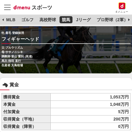
dメニュー
球
MLB
ゴルフ
高校野球
競馬
Jリーグ
プロ野球（2軍）
牝 鹿毛 登録抹消
フィギャーヘッド
父:プルラリズム
母:ササノニシキ
調教師:畠山 重則 (美浦)
馬主:指田 直行
生産者:大島牧場
賞金
獲得賞金
1,053万円
本賞金
1,048万円
付加賞金
5万円
収得賞金（平地）
200万円
収得賞金（障害）
0万円