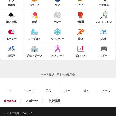
大相撲
Bリーグ
NBA
ラグビー
中央競馬
地方競馬
卓球
バレー
格闘技
バドミントン
モーター
フィギュア
ウィンター
陸上
水泳
自転車
学生スポーツ
Doスポーツ
ビジネス
eスポーツ
データ提供：日本中央競馬会
TOP
ニュース
天気
スポーツ
占い
すべて
スポーツ
中央競馬
サイトご利用にあたって