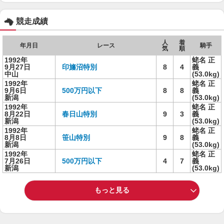
競走成績
人
着
年月日
レース
騎手
気
順
1992年
蛯名 正
9月27日
印旛沼特別
8
4
義
中山
(53.0kg)
1992年
蛯名 正
9月6日
500万円以下
8
8
義
新潟
(53.0kg)
1992年
蛯名 正
8月22日
春日山特別
9
3
義
新潟
(53.0kg)
1992年
蛯名 正
8月8日
笹山特別
9
8
義
新潟
(53.0kg)
1992年
蛯名 正
7月26日
500万円以下
4
7
義
新潟
(53.0kg)
もっと見る