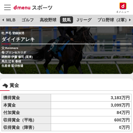
dメニュー
球
MLB
ゴルフ
高校野球
競馬
Jリーグ
プロ野球（2軍）
牝 芦毛 登録抹消
ダイイチアレキ
父:Kenmare
母:プリンセスリダ
調教師:伊藤 修司 (栗東)
馬主:辻本 春雄
生産者:荻伏牧場
賞金
獲得賞金
3,183万円
本賞金
3,099万円
付加賞金
84万円
収得賞金（平地）
600万円
収得賞金（障害）
0万円