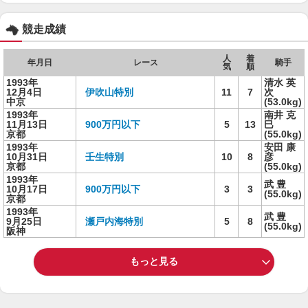
競走成績
人
着
年月日
レース
騎手
気
順
1993年
清水 英
12月4日
伊吹山特別
11
7
次
中京
(53.0kg)
1993年
南井 克
11月13日
900万円以下
5
13
巳
京都
(55.0kg)
1993年
安田 康
10月31日
壬生特別
10
8
彦
京都
(55.0kg)
1993年
武 豊
10月17日
900万円以下
3
3
(55.0kg)
京都
1993年
武 豊
9月25日
瀬戸内海特別
5
8
(55.0kg)
阪神
もっと見る