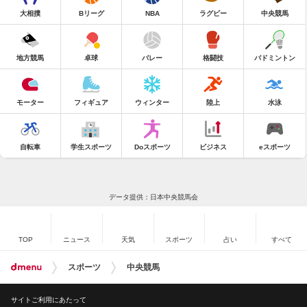
大相撲
Bリーグ
NBA
ラグビー
中央競馬
地方競馬
卓球
バレー
格闘技
バドミントン
モーター
フィギュア
ウィンター
陸上
水泳
自転車
学生スポーツ
Doスポーツ
ビジネス
eスポーツ
データ提供：日本中央競馬会
TOP
ニュース
天気
スポーツ
占い
すべて
スポーツ
中央競馬
サイトご利用にあたって