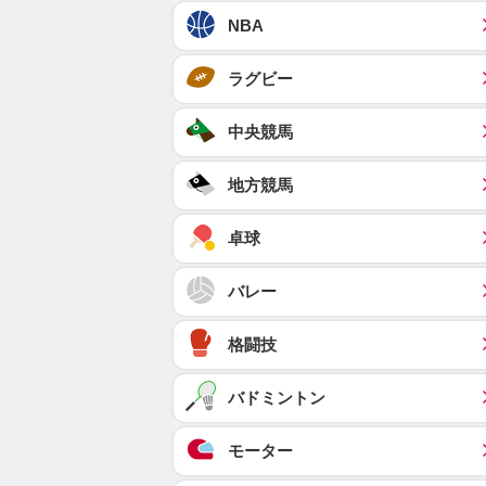
NBA
ラグビー
中央競馬
地方競馬
卓球
バレー
格闘技
バドミントン
モーター