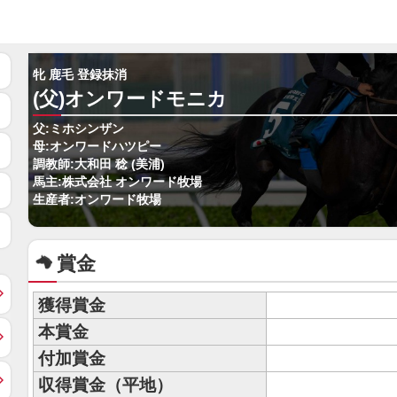
牝 鹿毛 登録抹消
(父)オンワードモニカ
父:ミホシンザン
母:オンワードハツピー
調教師:大和田 稔 (美浦)
馬主:株式会社 オンワード牧場
生産者:オンワード牧場
賞金
獲得賞金
本賞金
付加賞金
収得賞金（平地）