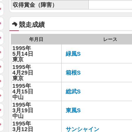
収得賞金（障害）
競走成績
年月日
レース
1995年
5月14日
緑風S
東京
1995年
4月29日
箱根S
東京
1995年
4月15日
総武S
中山
1995年
3月19日
東風S
中山
1995年
3月12日
サンシャイン