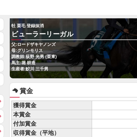
牡 栗毛 登録抹消
ビューラーリーガル
父:ロードザキヤノンズ
母:グリンモリス
調教師:荻野 光男 (栗東)
馬主:堀 耕造
生産者:鮫川 三千男
賞金
獲得賞金
本賞金
付加賞金
収得賞金（平地）