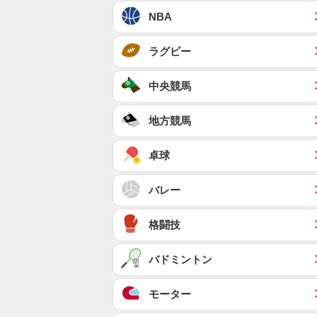
NBA
ラグビー
中央競馬
地方競馬
卓球
バレー
格闘技
バドミントン
モーター