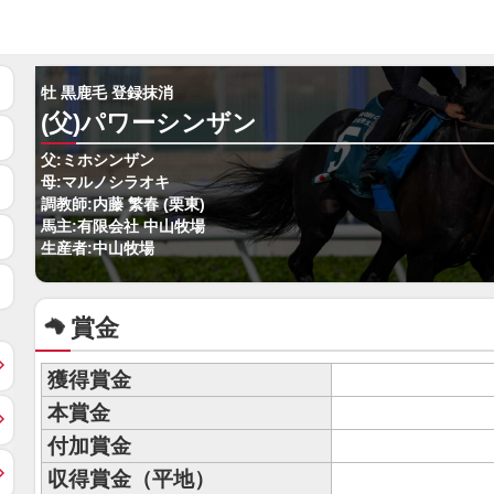
牡 黒鹿毛 登録抹消
(父)パワーシンザン
父:ミホシンザン
母:マルノシラオキ
調教師:内藤 繁春 (栗東)
馬主:有限会社 中山牧場
生産者:中山牧場
賞金
獲得賞金
本賞金
付加賞金
収得賞金（平地）