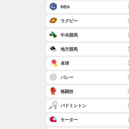
NBA
ラグビー
中央競馬
地方競馬
卓球
バレー
格闘技
バドミントン
モーター