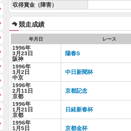
収得賞金（障害）
競走成績
年月日
レース
1996年
3月23日
陽春S
阪神
1996年
3月2日
中日新聞杯
中京
1996年
2月11日
京都記念
京都
1996年
1月21日
日経新春杯
京都
1996年
1月5日
京都金杯