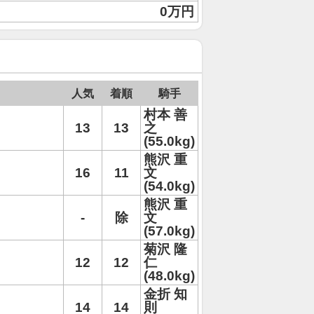
0万円
人気
着順
騎手
村本 善
13
13
之
(55.0kg)
熊沢 重
16
11
文
(54.0kg)
熊沢 重
-
除
文
(57.0kg)
菊沢 隆
12
12
仁
(48.0kg)
金折 知
14
14
則