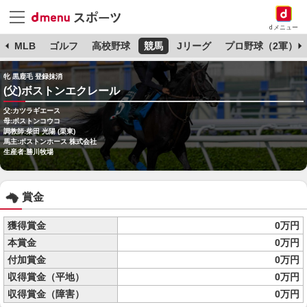
dメニュー
球
MLB
ゴルフ
高校野球
競馬
Jリーグ
プロ野球（2軍）
牝 黒鹿毛 登録抹消
(父)ボストンエクレール
父:カツラギエース
母:ボストンコウコ
調教師:柴田 光陽 (栗東)
馬主:ボストンホース 株式会社
生産者:勝川牧場
賞金
獲得賞金
0万円
本賞金
0万円
付加賞金
0万円
収得賞金（平地）
0万円
収得賞金（障害）
0万円