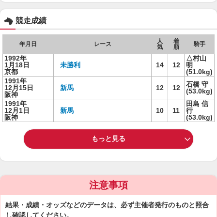
競走成績
人
着
年月日
レース
騎手
気
順
1992年
△村山
1月18日
未勝利
14
12
明
京都
(51.0kg)
1991年
石橋 守
12月15日
新馬
12
12
(53.0kg)
阪神
1991年
田島 信
12月1日
新馬
10
11
行
阪神
(53.0kg)
もっと見る
注意事項
結果・成績・オッズなどのデータは、必ず主催者発行のものと照合
し確認してください。