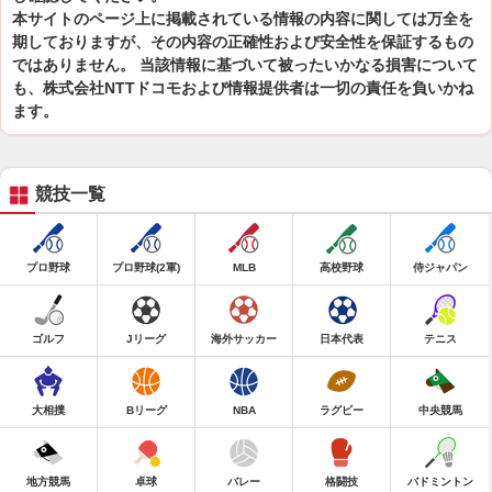
本サイトのページ上に掲載されている情報の内容に関しては万全を
期しておりますが、その内容の正確性および安全性を保証するもの
ではありません。 当該情報に基づいて被ったいかなる損害について
も、株式会社NTTドコモおよび情報提供者は一切の責任を負いかね
ます。
競技一覧
プロ野球
プロ野球(2軍)
MLB
高校野球
侍ジャパン
ゴルフ
Jリーグ
海外サッカー
日本代表
テニス
大相撲
Bリーグ
NBA
ラグビー
中央競馬
地方競馬
卓球
バレー
格闘技
バドミントン