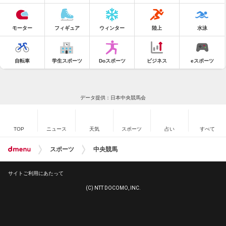
モーター
フィギュア
ウィンター
陸上
水泳
自転車
学生スポーツ
Doスポーツ
ビジネス
eスポーツ
データ提供：日本中央競馬会
TOP
ニュース
天気
スポーツ
占い
すべて
スポーツ
中央競馬
サイトご利用にあたって
(C) NTT DOCOMO, INC.