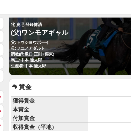
牝 鹿毛 登録抹消
(父)ワンモアギャル
父:トウシヨウボーイ
母:フユノアダルト
調教師:坂口 正則 (栗東)
馬主:中本 隆太郎
生産者:中本 隆太郎
賞金
獲得賞金
本賞金
付加賞金
収得賞金（平地）