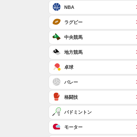
NBA
ラグビー
中央競馬
地方競馬
卓球
バレー
格闘技
バドミントン
モーター