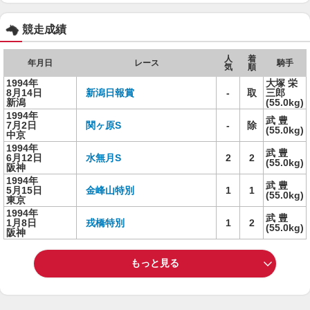
競走成績
人
着
年月日
レース
騎手
気
順
1994年
大塚 栄
8月14日
新潟日報賞
-
取
三郎
新潟
(55.0kg)
1994年
武 豊
7月2日
関ヶ原S
-
除
(55.0kg)
中京
1994年
武 豊
6月12日
水無月S
2
2
(55.0kg)
阪神
1994年
武 豊
5月15日
金峰山特別
1
1
(55.0kg)
東京
1994年
武 豊
1月8日
戎橋特別
1
2
(55.0kg)
阪神
もっと見る