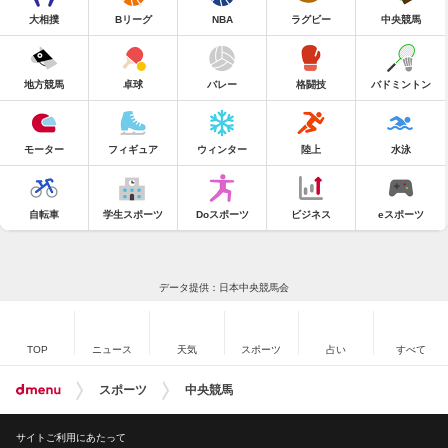
大相撲
Bリーグ
NBA
ラグビー
中央競馬
地方競馬
卓球
バレー
格闘技
バドミントン
モーター
フィギュア
ウィンター
陸上
水泳
自転車
学生スポーツ
Doスポーツ
ビジネス
eスポーツ
データ提供：日本中央競馬会
TOP
ニュース
天気
スポーツ
占い
すべて
スポーツ
中央競馬
サイトご利用にあたって