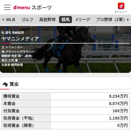
dメニュー
球
MLB
ゴルフ
高校野球
競馬
Jリーグ
プロ野球（2軍）
牝 鹿毛 登録抹消
ヤマニンメディア
父:スリルシヨー
母:ブラツシングキヤシー
調教師:浅見 国一 (栗東)
馬主:土井 肇
生産者:錦岡牧場
賞金
獲得賞金
8,234万円
本賞金
8,074万円
付加賞金
160万円
収得賞金（平地）
1,190万円
収得賞金（障害）
0万円