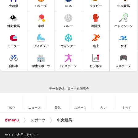
大相撲
Bリーグ
NBA
ラグビー
中央競馬
地方競馬
卓球
バレー
格闘技
バドミントン
モーター
フィギュア
ウィンター
陸上
水泳
自転車
学生スポーツ
Doスポーツ
ビジネス
eスポーツ
データ提供：日本中央競馬会
TOP
ニュース
天気
スポーツ
占い
すべて
スポーツ
中央競馬
サイトご利用にあたって