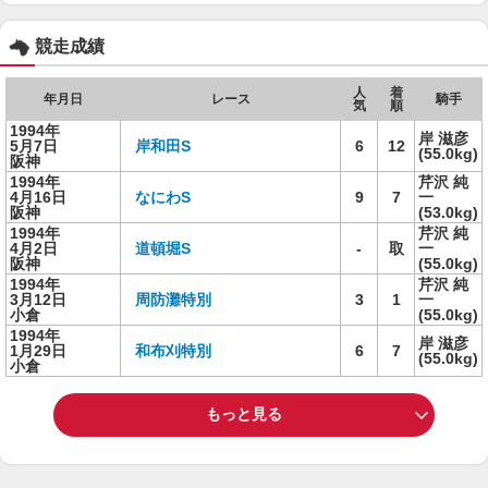
競走成績
人
着
年月日
レース
騎手
気
順
1994年
岸 滋彦
5月7日
岸和田S
6
12
(55.0kg)
阪神
1994年
芹沢 純
4月16日
なにわS
9
7
一
阪神
(53.0kg)
1994年
芹沢 純
4月2日
道頓堀S
-
取
一
阪神
(55.0kg)
1994年
芹沢 純
3月12日
周防灘特別
3
1
一
小倉
(55.0kg)
1994年
岸 滋彦
1月29日
和布刈特別
6
7
(55.0kg)
小倉
もっと見る