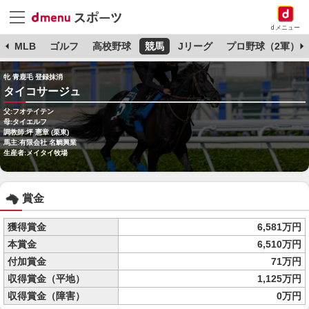
dメニュー
球
MLB
ゴルフ
高校野球
競馬
Jリーグ
プロ野球（2軍）
牝 青鹿毛 登録抹消
タイコサージュ
父:フオテイテン
母:タイエルフ
調教師:坪 憲章 (栗東)
馬主:有限会社 名鯛興業
生産者:メイタイ牧場
賞金
獲得賞金
6,581万円
本賞金
6,510万円
付加賞金
71万円
収得賞金（平地）
1,125万円
収得賞金（障害）
0万円