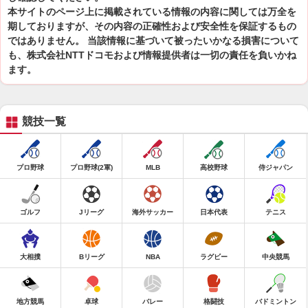
本サイトのページ上に掲載されている情報の内容に関しては万全を
期しておりますが、その内容の正確性および安全性を保証するもの
ではありません。 当該情報に基づいて被ったいかなる損害について
も、株式会社NTTドコモおよび情報提供者は一切の責任を負いかね
ます。
競技一覧
プロ野球
プロ野球(2軍)
MLB
高校野球
侍ジャパン
ゴルフ
Jリーグ
海外サッカー
日本代表
テニス
大相撲
Bリーグ
NBA
ラグビー
中央競馬
地方競馬
卓球
バレー
格闘技
バドミントン