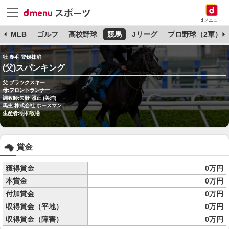
dメニュー
球
MLB
ゴルフ
高校野球
競馬
Jリーグ
プロ野球（2軍）
牡 鹿毛 登録抹消
(父)スパンキング
父:ブラツクスキー
母:フロントランナー
調教師:矢野 照正 (美浦)
馬主:株式会社 ホースマン
生産者:明和牧場
賞金
獲得賞金
0万円
本賞金
0万円
付加賞金
0万円
収得賞金（平地）
0万円
収得賞金（障害）
0万円