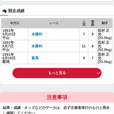
競走成績
人
着
年月日
レース
騎手
気
順
1991年
田村 正
9月22日
未勝利
7
8
光
中山
(53.0kg)
1991年
田村 正
9月7日
未勝利
11
8
光
中山
(53.0kg)
1991年
田村 正
8月18日
新馬
9
7
光
新潟
(53.0kg)
もっと見る
注意事項
結果・成績・オッズなどのデータは、必ず主催者発行のものと照合
し確認してください。