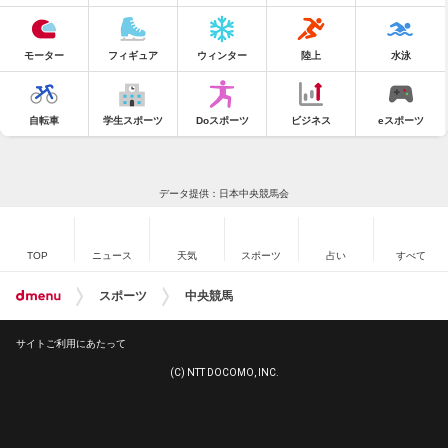
モーター
フィギュア
ウィンター
陸上
水泳
自転車
学生スポーツ
Doスポーツ
ビジネス
eスポーツ
データ提供：日本中央競馬会
TOP
ニュース
天気
スポーツ
占い
すべて
スポーツ
中央競馬
サイトご利用にあたって
(C) NTT DOCOMO, INC.