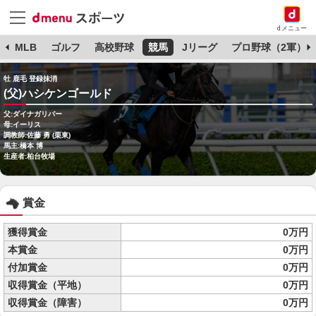
dメニュー
球
MLB
ゴルフ
高校野球
競馬
Jリーグ
プロ野球（2軍）
牡 鹿毛 登録抹消
(父)ハシケンゴールド
父:ダイナガリバー
母:イーリス
調教師:佐藤 勇 (栗東)
馬主:橋本 博
生産者:柏台牧場
賞金
獲得賞金
0万円
本賞金
0万円
付加賞金
0万円
収得賞金（平地）
0万円
収得賞金（障害）
0万円