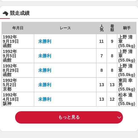
競走成績
人
着
年月日
レース
騎手
気
順
1992年
上野 清
9月19日
未勝利
11
9
章
函館
(55.0kg)
1992年
上野 清
9月5日
未勝利
7
8
章
函館
(55.0kg)
1992年
上野 清
8月29日
未勝利
8
8
章
函館
(55.0kg)
1992年
東田 幸
5月2日
未勝利
13
13
男
京都
(55.0kg)
1992年
松本 達
4月18日
未勝利
13
12
也
阪神
(55.0kg)
もっと見る