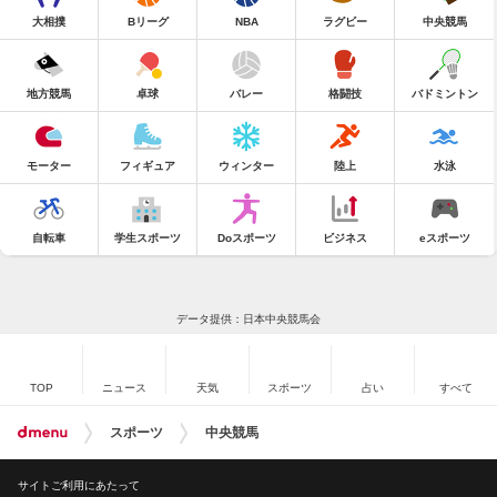
大相撲
Bリーグ
NBA
ラグビー
中央競馬
地方競馬
卓球
バレー
格闘技
バドミントン
モーター
フィギュア
ウィンター
陸上
水泳
自転車
学生スポーツ
Doスポーツ
ビジネス
eスポーツ
データ提供：日本中央競馬会
TOP
ニュース
天気
スポーツ
占い
すべて
スポーツ
中央競馬
サイトご利用にあたって