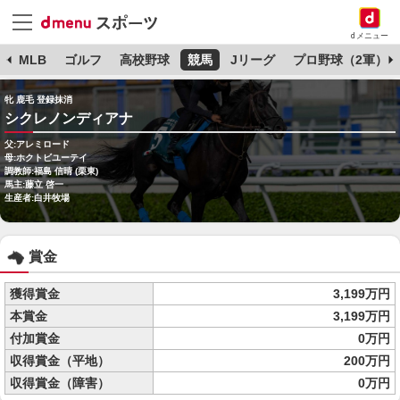
dメニュー
球
MLB
ゴルフ
高校野球
競馬
Jリーグ
プロ野球（2軍）
牝 鹿毛 登録抹消
シクレノンディアナ
父:アレミロード
母:ホクトビユーテイ
調教師:福島 信晴 (栗東)
馬主:藤立 啓一
生産者:白井牧場
賞金
獲得賞金
3,199万円
本賞金
3,199万円
付加賞金
0万円
収得賞金（平地）
200万円
収得賞金（障害）
0万円