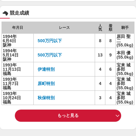
競走成績
人
着
年月日
レース
騎手
気
順
1994年
原田 聖
6月4日
500万円以下
8
8
二
阪神
(55.0kg)
1994年
本田 優
5月14日
500万円以下
13
9
(55.0kg)
阪神
1993年
宝来 城
11月13日
伊達特別
4
6
多郎
福島
(55.0kg)
1993年
宝来 城
11月7日
原町特別
4
4
多郎
福島
(55.0kg)
1993年
宝来 城
10月24日
秋保特別
3
4
多郎
福島
(55.0kg)
もっと見る