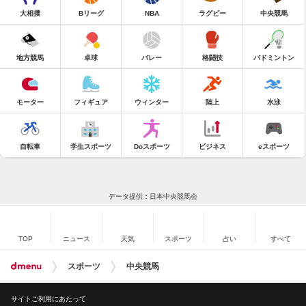
大相撲
Bリーグ
NBA
ラグビー
中央競馬
地方競馬
卓球
バレー
格闘技
バドミントン
モーター
フィギュア
ウィンター
陸上
水泳
自転車
学生スポーツ
Doスポーツ
ビジネス
eスポーツ
データ提供：日本中央競馬会
TOP
ニュース
天気
スポーツ
占い
すべて
スポーツ
中央競馬
サイトご利用にあたって