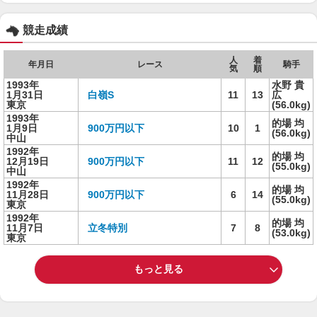
競走成績
人
着
年月日
レース
騎手
気
順
1993年
水野 貴
1月31日
白嶺S
11
13
広
東京
(56.0kg)
1993年
的場 均
1月9日
900万円以下
10
1
(56.0kg)
中山
1992年
的場 均
12月19日
900万円以下
11
12
(55.0kg)
中山
1992年
的場 均
11月28日
900万円以下
6
14
(55.0kg)
東京
1992年
的場 均
11月7日
立冬特別
7
8
(53.0kg)
東京
もっと見る