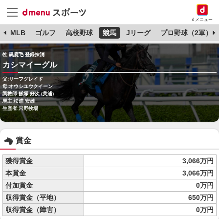
dメニュー
球
MLB
ゴルフ
高校野球
競馬
Jリーグ
プロ野球（2軍）
牡 黒鹿毛 登録抹消
カシマイーグル
父:リーフグレイド
母:オウシユウクイーン
調教師:飯塚 好次 (美浦)
馬主:松浦 安雄
生産者:只野牧場
賞金
獲得賞金
3,066万円
本賞金
3,066万円
付加賞金
0万円
収得賞金（平地）
650万円
収得賞金（障害）
0万円