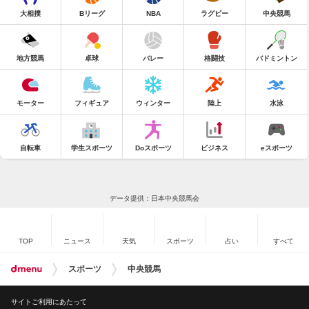
大相撲
Bリーグ
NBA
ラグビー
中央競馬
地方競馬
卓球
バレー
格闘技
バドミントン
モーター
フィギュア
ウィンター
陸上
水泳
自転車
学生スポーツ
Doスポーツ
ビジネス
eスポーツ
データ提供：日本中央競馬会
TOP
ニュース
天気
スポーツ
占い
すべて
スポーツ
中央競馬
サイトご利用にあたって