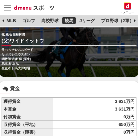
dメニュー
球
MLB
ゴルフ
高校野球
競馬
Jリーグ
プロ野球（2軍）
牝 鹿毛 登録抹消
(父)ワイドイットウ
父:マツチレススピード
母:ホウシユウスタン
調教師:吉永 猛 (栗東)
馬主:杉山 弘
生産者:日高大洋牧場
賞金
獲得賞金
3,631万円
本賞金
3,631万円
付加賞金
0万円
収得賞金（平地）
650万円
収得賞金（障害）
0万円