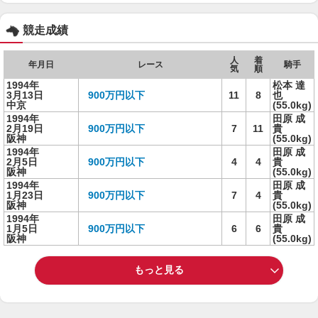
競走成績
人
着
年月日
レース
騎手
気
順
1994年
松本 達
3月13日
900万円以下
11
8
也
中京
(55.0kg)
1994年
田原 成
2月19日
900万円以下
7
11
貴
阪神
(55.0kg)
1994年
田原 成
2月5日
900万円以下
4
4
貴
阪神
(55.0kg)
1994年
田原 成
1月23日
900万円以下
7
4
貴
阪神
(55.0kg)
1994年
田原 成
1月5日
900万円以下
6
6
貴
阪神
(55.0kg)
もっと見る