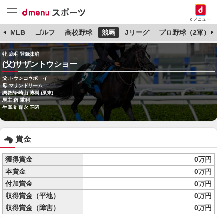
dメニュー
球
MLB
ゴルフ
高校野球
競馬
Jリーグ
プロ野球（2軍）
牝 鹿毛 登録抹消
(父)サザントウショー
父:トウシヨウボーイ
母:マリンドリーム
調教師:崎山 博樹 (栗東)
馬主:南 重利
生産者:森永 正昭
賞金
獲得賞金
0万円
本賞金
0万円
付加賞金
0万円
収得賞金（平地）
0万円
収得賞金（障害）
0万円