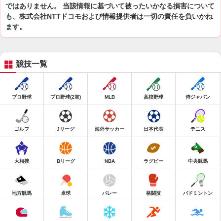
ではありません。 当該情報に基づいて被ったいかなる損害について
も、株式会社NTTドコモおよび情報提供者は一切の責任を負いかね
ます。
競技一覧
プロ野球
プロ野球(2軍)
MLB
高校野球
侍ジャパン
ゴルフ
Jリーグ
海外サッカー
日本代表
テニス
大相撲
Bリーグ
NBA
ラグビー
中央競馬
地方競馬
卓球
バレー
格闘技
バドミントン