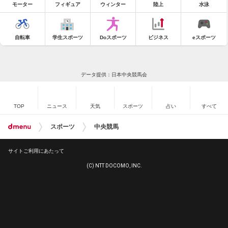
モーター
フィギュア
ウィンター
陸上
水泳
自転車
学生スポーツ
Doスポーツ
ビジネス
eスポーツ
データ提供：日本中央競馬会
TOP
ニュース
天気
スポーツ
占い
すべて
スポーツ
中央競馬
サイトご利用にあたって
(C) NTT DOCOMO, INC.