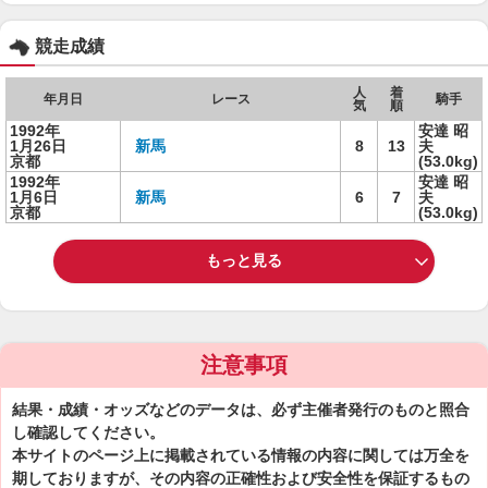
競走成績
人
着
年月日
レース
騎手
気
順
1992年
安達 昭
1月26日
新馬
8
13
夫
京都
(53.0kg)
1992年
安達 昭
1月6日
新馬
6
7
夫
京都
(53.0kg)
もっと見る
注意事項
結果・成績・オッズなどのデータは、必ず主催者発行のものと照合
し確認してください。
本サイトのページ上に掲載されている情報の内容に関しては万全を
期しておりますが、その内容の正確性および安全性を保証するもの